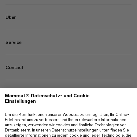
Über
Service
Contact
—