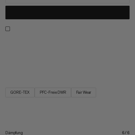
Unser leichtester wasserdichter Trailrunning-Schuh ist der
ultimative Begleiter für kurze bis mittellange Bergläufe. Mit
seiner sehr griffigen Sohle mit 4 mm Sprengung bietet er
genau die Traktion und Vielseitigkeit, die du für Mixed-Gelände
und Höhenmeter brauchst. Dank der dämpfenden
Zwischensohle...
GORE-TEX
PFC-Freie DWR
Fair Wear
Dämpfung
6/6