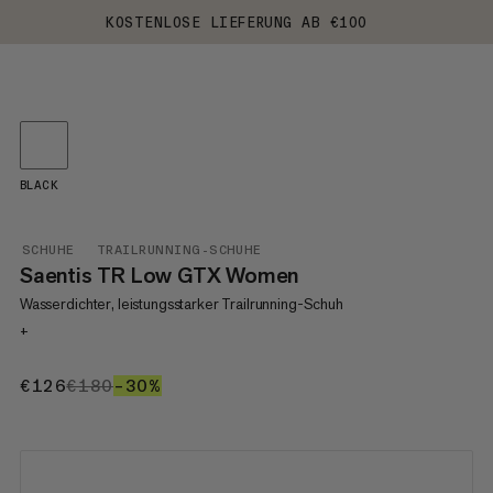
KOSTENLOSE LIEFERUNG AB €100
BLACK
SCHUHE
TRAILRUNNING-SCHUHE
Saentis TR Low GTX Women
Wasserdichter, leistungsstarker Trailrunning-Schuh
+
€126
€126
€180
€180
–30%
30%