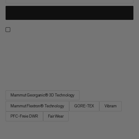
Ob kurze Wanderung oder Mehrtagestour – mit diesem Schuh
bist du für alles gewappnet. Unter unseren Wanderschuhen ist
der Ducan ohnehin schon eine feste Grösse, doch sein
neuestes Modell geht noch einen Schritt weiter. Über eine
Federstahlsohle verleiht die Mammut Flextron®-Technologie
deinem...
Mammut Georganic® 3D Technology
Mammut Flextron® Technology
GORE-TEX
Vibram
PFC-Freie DWR
Fair Wear