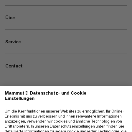
Über
Service
Contact
—