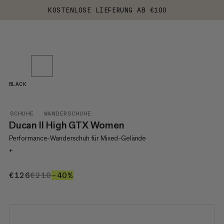
KOSTENLOSE LIEFERUNG AB €100
BLACK
SCHUHE
WANDERSCHUHE
Ducan II High GTX Women
Performance-Wanderschuh für Mixed-Gelände
+
€126
€126
€210
€210
–40%
40%