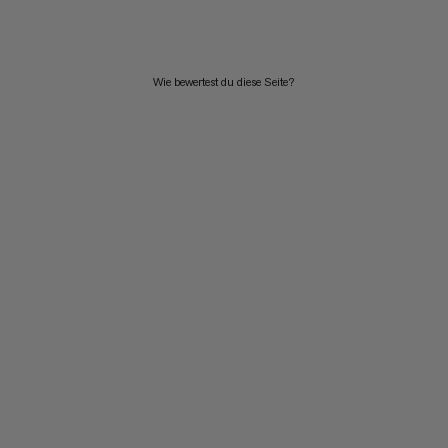
HÖCHSTER PREIS
NEUHEITEN
Wie bewertest du diese Seite?
BEWERTUNG