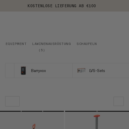
KOSTENLOSE LIEFERUNG AB €100
EQUIPMENT
LAWINENAUSRÜSTUNG
SCHAUFELN
(
5
)
Barryvox
LVS-Sets
UNSERE EMPFEHLUNG
NIEDRIGSTER PREIS