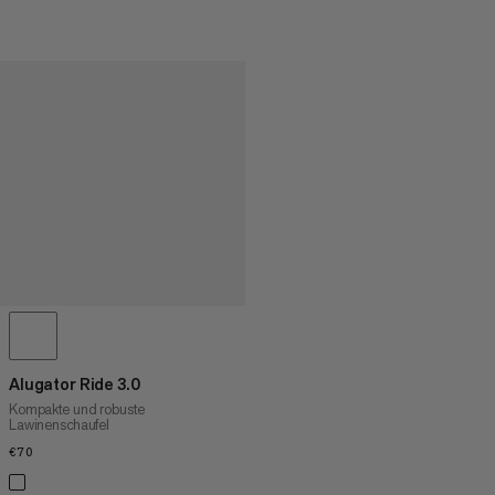
Alugator Ride 3.0
Kompakte und robuste
Lawinenschaufel
€70
€70