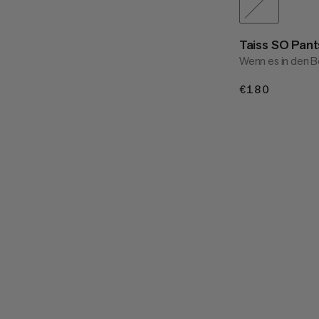
Taiss SO Pan
Wenn es in den B
€180
€180