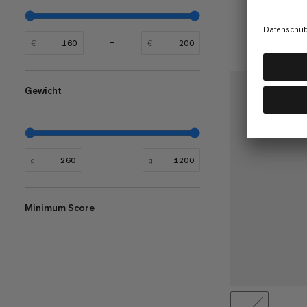
€
€
Gewicht
g
g
Minimum Score