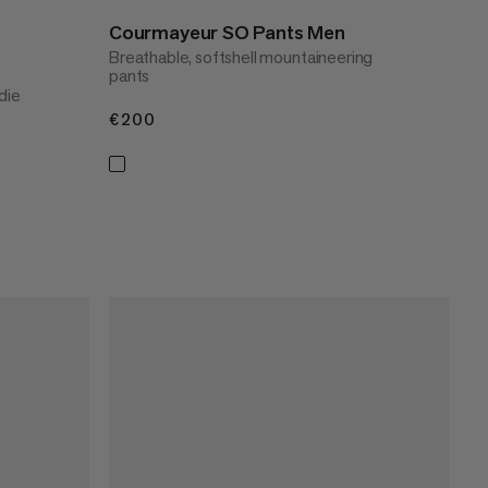
Courmayeur SO Pants Men
Breathable, softshell mountaineering
pants
die
€200
€200