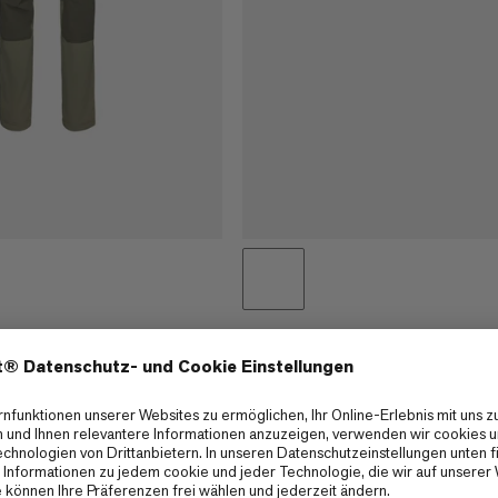
ts Men
EXKLUSIV ONLINE
Softshellhose für die
Valley Winter Pants Women
Vielseitige Winterhose
€200
€200