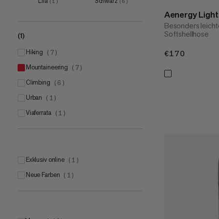
Lila
Schwarz
(
1
)
(
6
)
Aenergy Ligh
Besonders leicht
Softshellhose
(1)
hiking
(
7
)
€170
€170
mountaineering
(
7
)
climbing
(
6
)
urban
(
1
)
viaferrata
(
1
)
Exklusiv online
(
1
)
Neue Farben
(
1
)