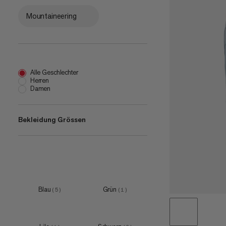
Mountaineering
Alle Geschlechter
Herren
Damen
Bekleidung Grössen
XS
(
1
)
S
(
1
)
M
(
1
)
Blau
Grün
(
5
)
(
1
)
EU 32
(
2
)
EU 34
(
2
)