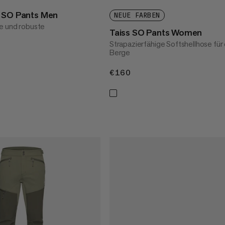
t SO Pants Men
NEUE FARBEN
e und robuste
Taiss SO Pants Women
Strapazierfähige Softshellhose für 
Berge
€160
€160