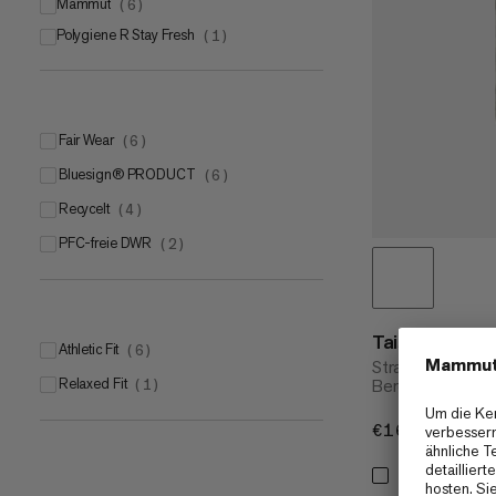
Mammut
(
6
)
Polygiene R Stay Fresh
Mammut FLEXGUARD Active
(
1
)
(
4
)
Mammut SOFtechTM
(
2
)
Fair Wear
(
6
)
bluesign® PRODUCT
(
6
)
Recycelt
(
4
)
PFC-freie DWR
(
2
)
Taiss SO Pan
Athletic Fit
(
6
)
Strapazierfähige 
Relaxed Fit
Berge
(
1
)
€160
€160