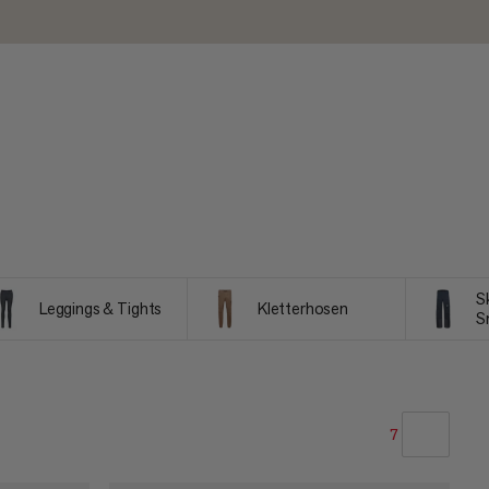
S
Leggings & Tights
Kletterhosen
S
7
UNSERE EMPFEHLUNG