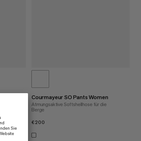
Courmayeur SO Pants Women
Atmungsaktive Softshellhose für die
Berge
€200
€200