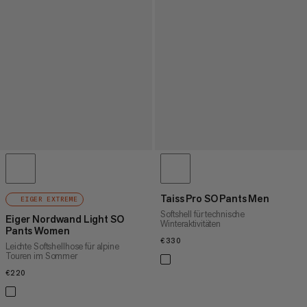
Taiss Pro SO Pants Men
EIGER EXTREME
Softshell für technische
Eiger Nordwand Light SO
Winteraktivitäten
Pants Women
€330
€330
Leichte Softshellhose für alpine
Touren im Sommer
€220
€220