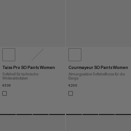
Taiss Pro SO Pants Women
Courmayeur SO Pants Women
Softshell für technische
Atmungsaktive Softshellhose für die
Winteraktivitäten
Berge
€330
€330
€200
€200