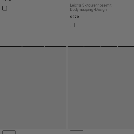
€270
€270
Leichte Skitourenhose mit
Bodymapping-Design
€270
€270