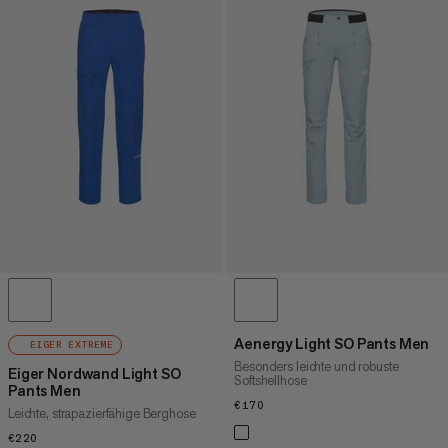
Aenergy Light SO Pants Men
EIGER EXTREME
Besonders leichte und robuste
Eiger Nordwand Light SO
Softshellhose
Pants Men
€170
€170
Leichte, strapazierfähige Berghose
€220
€220