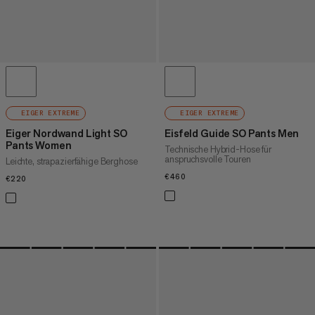
EIGER EXTREME
EIGER EXTREME
Eiger Nordwand Light SO
Eisfeld Guide SO Pants Men
Pants Women
Technische Hybrid-Hose für
anspruchsvolle Touren
Leichte, strapazierfähige Berghose
€460
€460
€220
€220