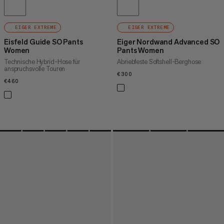
EIGER EXTREME
EIGER EXTREME
Eisfeld Guide SO Pants
Eiger Nordwand Advanced SO
Women
Pants Women
Technische Hybrid-Hose für
Abriebfeste Softshell-Berghose
anspruchsvolle Touren
€300
€300
€460
€460