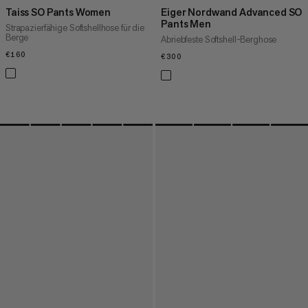
Taiss SO Pants Women
Eiger Nordwand Advanced SO
Pants Men
Strapazierfähige Softshellhose für die
Berge
Abriebfeste Softshell-Berghose
€160
€160
€300
€300