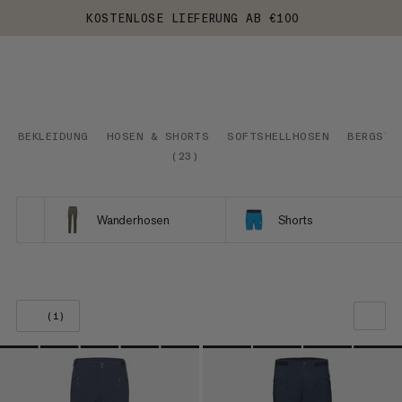
KOSTENLOSE LIEFERUNG AB €100
BEKLEIDUNG
HOSEN & SHORTS
SOFTSHELLHOSEN
BERGSTE
(
23
)
Wanderhosen
Shorts
(1)
UNSERE EMPFEHLUNG
NIEDRIGSTER PREIS