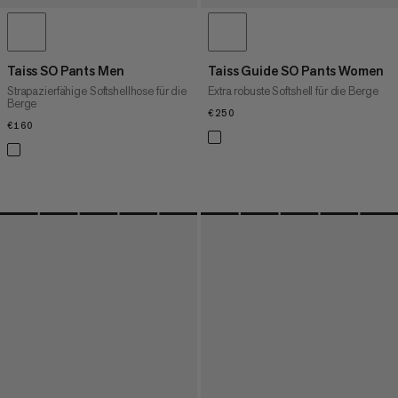
Taiss SO Pants Men
Taiss Guide SO Pants Women
Strapazierfähige Softshellhose für die
Extra robuste Softshell für die Berge
Berge
€250
€250
€160
€160