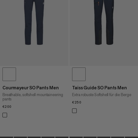
HÖCHSTER PREIS
NEUHEITEN
BEWERTUNG
Courmayeur SO Pants Men
Taiss Guide SO Pants Men
Breathable, softshell mountaineering
Extra robuste Softshell für die Berge
pants
€250
€250
€200
€200