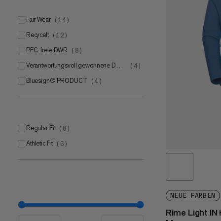
Fair Wear
(
14
)
Recycelt
(
12
)
PFC-freie DWR
(
8
)
Verantwortungsvoll gewonnene Daune
(
4
)
bluesign® PRODUCT
(
4
)
Regular Fit
(
8
)
Athletic Fit
(
6
)
NEUE FARBEN
Rime Light IN