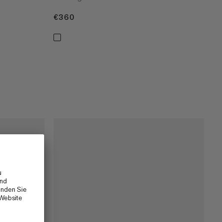
€360
€360