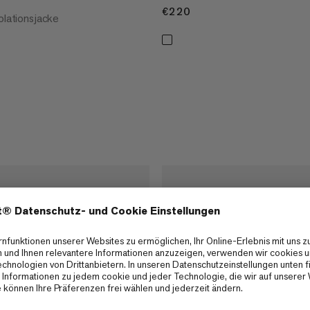
€220
€220
olationsjacke