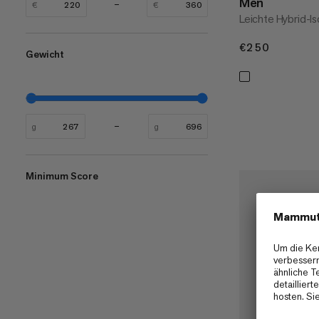
Men
€
€
Leichte Hybrid-Is
€250
€250
Gewicht
g
g
Minimum Score