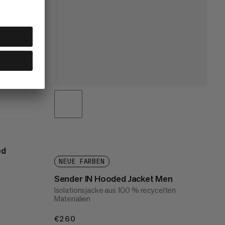
ed
NEUE FARBEN
Sender IN Hooded Jacket Men
Isolationsjacke aus 100 % recycelten
Materialien
€260
€260