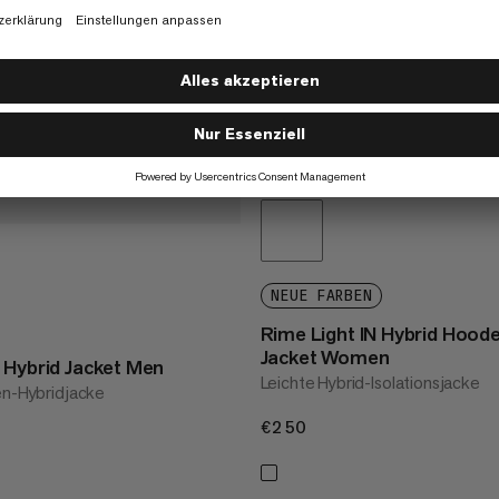
NEUE FARBEN
Rime Light IN Hybrid Hood
Jacket Women
 Hybrid Jacket Men
Leichte Hybrid-Isolationsjacke
en-Hybridjacke
€250
€250