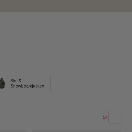
Ski- &
Snowboardjacken
14
UNSERE EMPFEHLUNG