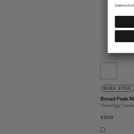
NEUER STYLE
Broad Peak IN
Vielseitige Daun
€300
€300