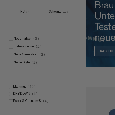
Brau
Unte
Rot
Schwarz
(
7
)
(
12
)
Test
neue
Neue Farben
(
8
)
Exklusiv online
(
2
)
JACKENF
Neue Generation
(
2
)
Neuer Style
(
2
)
Mammut
(
10
)
DRY DOWN
Mammut LOOPINSULATION
(
4
)
(
8
)
Pertex® Quantum®
Mammut LOOPINSULATION Active
(
4
)
(
2
)