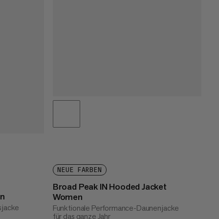
NEUE FARBEN
Broad Peak IN Hooded Jacket
en
Women
nsjacke
Funktionale Performance-Daunenjacke
für das ganze Jahr