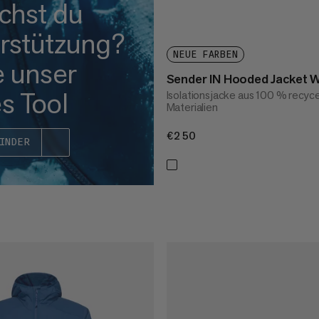
chst du
rstützung?
NEUE FARBEN
e unser
Sender IN Hooded Jacket
s Tool
Isolationsjacke aus 100 % recyc
Materialien
€250
€250
INDER