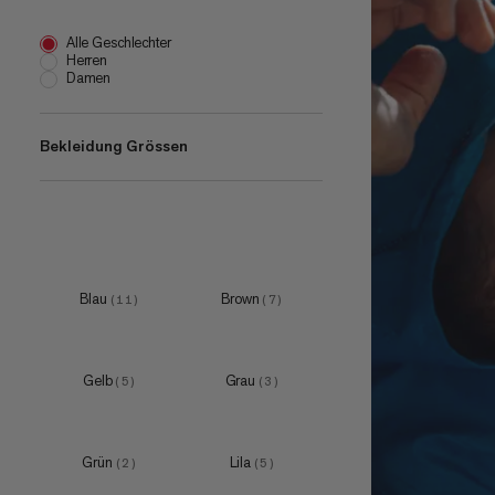
Alle Geschlechter
Herren
Damen
Bekleidung Grössen
XS
(
7
)
S
(
14
)
M
(
14
)
Blau
Brown
(
11
)
(
7
)
L
(
14
)
XL
(
14
)
Gelb
Grau
(
5
)
(
3
)
XXL
(
11
)
3XL
(
4
)
Grün
Lila
(
2
)
(
5
)