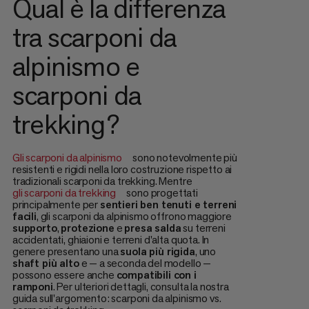
Qual è la differenza
tra scarponi da
alpinismo e
scarponi da
trekking?
Gli scarponi da alpinismo
sono notevolmente più
resistenti e rigidi nella loro costruzione rispetto ai
tradizionali scarponi da trekking. Mentre
gli scarponi da trekking
sono progettati
principalmente per
sentieri ben tenuti e terreni
facili
, gli scarponi da alpinismo offrono maggiore
supporto
,
protezione
e
presa salda
su terreni
accidentati, ghiaioni e terreni d'alta quota. In
genere presentano una
suola più rigida
, uno
shaft più alto
e — a seconda del modello —
possono essere anche
compatibili con i
ramponi
. Per ulteriori dettagli, consulta la nostra
guida sull'argomento: scarponi da alpinismo vs.