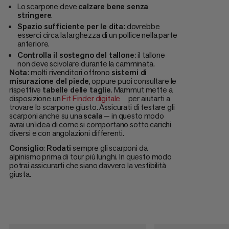
Lo scarpone deve
calzare bene senza
stringere
.
Spazio sufficiente per le dita
: dovrebbe
esserci circa la larghezza di un pollice nella parte
anteriore.
Controlla il sostegno del tallone
: il tallone
non deve scivolare durante la camminata.
Nota
: molti rivenditori offrono
sistemi di
misurazione del piede
, oppure puoi consultare le
rispettive
tabelle delle taglie
. Mammut mette a
disposizione un
Fit Finder digitale
per aiutarti a
trovare lo scarpone giusto. Assicurati di testare gli
scarponi anche su una
scala
— in questo modo
avrai un'idea di come si comportano sotto carichi
diversi e con angolazioni differenti.
Consiglio
:
Rodati
sempre gli scarponi da
alpinismo prima di tour più lunghi. In questo modo
potrai assicurarti che siano davvero la vestibilità
giusta.