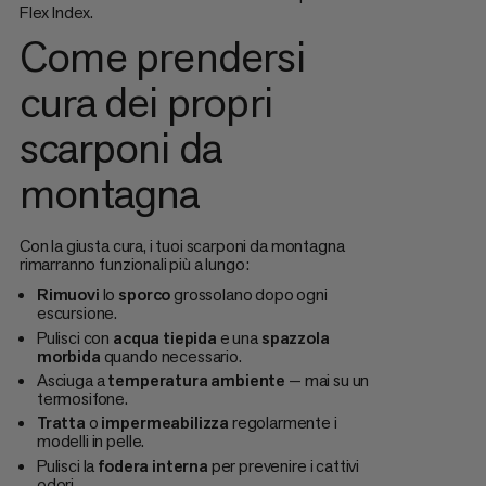
Flex Index.
Come prendersi
cura dei propri
scarponi da
montagna
Con la giusta cura, i tuoi scarponi da montagna
rimarranno funzionali più a lungo:
Rimuovi
lo
sporco
grossolano dopo ogni
escursione.
Pulisci con
acqua
tiepida
e una
spazzola
morbida
quando necessario.
Asciuga a
temperatura
ambiente
— mai su un
termosifone.
Tratta
o
impermeabilizza
regolarmente i
modelli in pelle.
Pulisci la
fodera
interna
per prevenire i cattivi
odori.