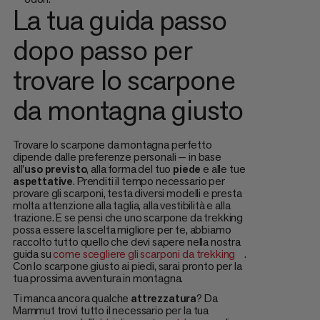
La tua guida passo
dopo passo per
trovare lo scarpone
da montagna giusto
Trovare lo scarpone da montagna perfetto
dipende dalle preferenze personali — in base
all'
uso
previsto
, alla forma del tuo
piede
e alle tue
aspettative
. Prenditi il tempo necessario per
provare gli scarponi, testa diversi modelli e presta
molta attenzione alla taglia, alla vestibilità e alla
trazione. E se pensi che uno scarpone da trekking
possa essere la scelta migliore per te, abbiamo
raccolto tutto quello che devi sapere nella nostra
guida su
come scegliere gli scarponi da trekking
.
Con lo scarpone giusto ai piedi, sarai pronto per la
tua prossima avventura in montagna.
Ti manca ancora qualche
attrezzatura
? Da
Mammut trovi tutto il necessario per la tua