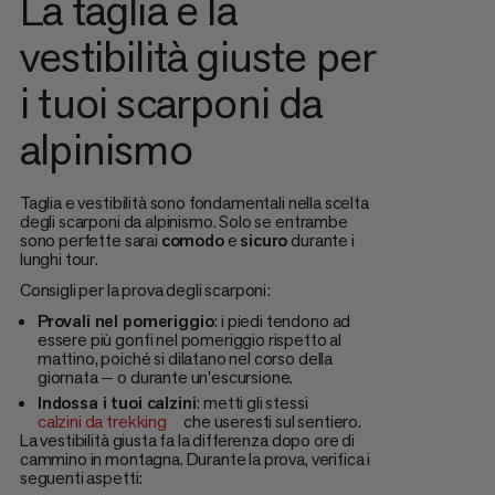
La taglia e la
vestibilità giuste per
i tuoi scarponi da
alpinismo
Taglia e vestibilità sono fondamentali nella scelta
degli scarponi da alpinismo. Solo se entrambe
sono perfette sarai
comodo
e
sicuro
durante i
lunghi tour.
Consigli per la prova degli scarponi:
Provali nel pomeriggio
: i piedi tendono ad
essere più gonfi nel pomeriggio rispetto al
mattino, poiché si dilatano nel corso della
giornata — o durante un'escursione.
Indossa i tuoi calzini
: metti gli stessi
calzini da trekking
che useresti sul sentiero.
La vestibilità giusta fa la differenza dopo ore di
cammino in montagna. Durante la prova, verifica i
seguenti aspetti: