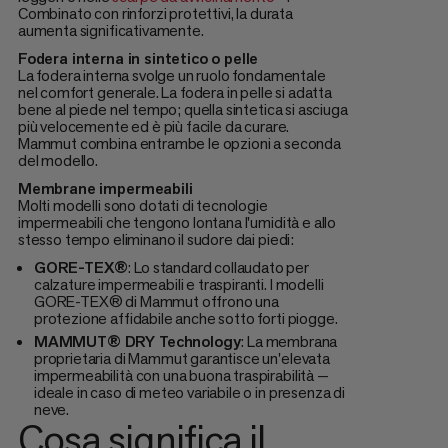
Combinato con rinforzi protettivi, la durata
aumenta significativamente.
Fodera interna in sintetico o pelle
La fodera interna svolge un ruolo fondamentale
nel comfort generale. La fodera in pelle si adatta
bene al piede nel tempo; quella sintetica si asciuga
più velocemente ed è più facile da curare.
Mammut combina entrambe le opzioni a seconda
del modello.
Membrane impermeabili
Molti modelli sono dotati di tecnologie
impermeabili che tengono lontana l'umidità e allo
stesso tempo eliminano il sudore dai piedi:
GORE-TEX®
: Lo standard collaudato per
calzature impermeabili e traspiranti. I modelli
GORE-TEX® di Mammut offrono una
protezione affidabile anche sotto forti piogge.
MAMMUT® DRY Technology
: La membrana
proprietaria di Mammut garantisce un'elevata
impermeabilità con una buona traspirabilità —
ideale in caso di meteo variabile o in presenza di
neve.
Cosa significa il