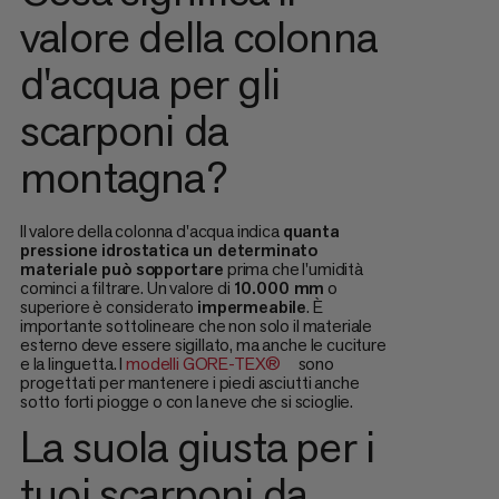
valore della colonna
d'acqua per gli
scarponi da
montagna?
Il valore della colonna d'acqua indica
quanta
pressione idrostatica un determinato
materiale può sopportare
prima che l'umidità
cominci a filtrare. Un valore di
10.000 mm
o
superiore è considerato
impermeabile
. È
importante sottolineare che non solo il materiale
esterno deve essere sigillato, ma anche le cuciture
e la linguetta. I
modelli GORE-TEX®
sono
progettati per mantenere i piedi asciutti anche
sotto forti piogge o con la neve che si scioglie.
La suola giusta per i
tuoi scarponi da