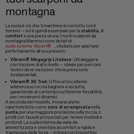
montagna
La suola è ciò che ti mantiene in contatto con il
terreno — ed è quindi essenziale per la
stabilità, il
comfort
e una presa sicura. I nostri scarponi da
montagna Mammut sono dotati di
suole esterne Vibram®
, studiate per adattarsi
perfettamente all'uso previsto:
Vibram® Megagrip Litebase
: Ultraleggera
con trazione di alto livello — ideale per percorsi
tecnici dove sia il peso che la presa sono
fondamentali.
Vibram® XS Trek
: Offre un'eccellente
aderenza su roccia bagnata e asciutta,
garantendo al contempo sufficiente flessibilità
per i movimenti dinamici.
A seconda del modello, troverai anche
caratteristiche come
zone di arrampicata
nella
punta
per una maggiore precisione sulla roccia, o
profili con tasselli pronunciati per terreni morbidi e
profondi. La suola intermedia varia da
ammortizzata e orientata al comfort a rigida e
trasmissiva della forza — in linea con il rispettivo