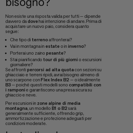
bisogno?
Non esiste una risposta valida per tutti — dipende
davvero da
dove
hai intenzione di andare. Prima di
acquistare un nuovo paio, considera quanto
segue:
Che tipo di
terreno
affronterai?
Vai in montagna in
estate
o in
inverno
?
Porterai uno zaino
pesante
?
Stai pianificando
tour di più giorni
o escursioni
giornaliere?
Se affronti
percorsi ad alta quota
con sezioni su
ghiacciaio e terreni ripidi, avrai bisogno almeno di
uno scarpone con
Flex Index B2
— o idealmente
B3
— poiché questi modelli sono
compatibili con
i ramponi
e garantiscono una presa sicura su
ghiaccio e neve.
Per escursioni in
zone alpine di media
montagna
, un modello
B1 o B2
sarà
generalmente sufficiente, offrendo grip,
ammortizzazione e protezione adeguati per
condizioni moderate.