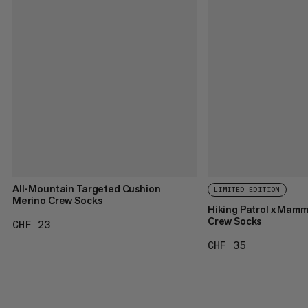
All-Mountain Targeted Cushion
LIMITED EDITION
Merino Crew Socks
Hiking Patrol x Mam
Crew Socks
CHF 23
CHF 23
CHF 35
CHF 35