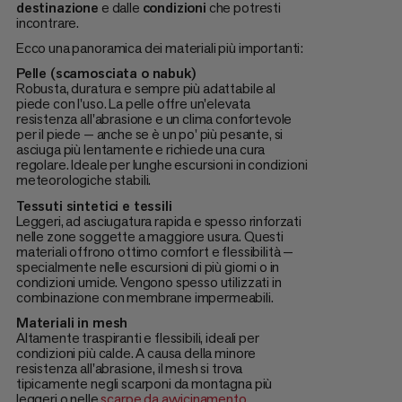
destinazione
e dalle
condizioni
che potresti
incontrare.
Ecco una panoramica dei materiali più importanti:
Pelle (scamosciata o nabuk)
Robusta, duratura e sempre più adattabile al
piede con l'uso. La pelle offre un'elevata
resistenza all'abrasione e un clima confortevole
per il piede — anche se è un po' più pesante, si
asciuga più lentamente e richiede una cura
regolare. Ideale per lunghe escursioni in condizioni
meteorologiche stabili.
Tessuti sintetici e tessili
Leggeri, ad asciugatura rapida e spesso rinforzati
nelle zone soggette a maggiore usura. Questi
materiali offrono ottimo comfort e flessibilità —
specialmente nelle escursioni di più giorni o in
condizioni umide. Vengono spesso utilizzati in
combinazione con membrane impermeabili.
Materiali in mesh
Altamente traspiranti e flessibili, ideali per
condizioni più calde. A causa della minore
resistenza all'abrasione, il mesh si trova
tipicamente negli scarponi da montagna più
leggeri o nelle
scarpe da avvicinamento
.