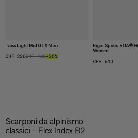
Taiss Light Mid GTX Men
Eiger Speed BOA® H
Women
CHF 336
CHF 336
CHF 480
CHF 480
–30%
30%
CHF 540
CHF 540
Scarponi da alpinismo
classici – Flex Index B2