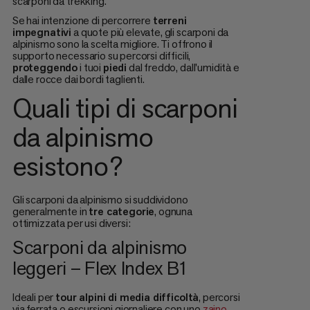
scarponi da trekking.
Se hai intenzione di percorrere
terreni
impegnativi
a quote più elevate, gli scarponi da
alpinismo sono la scelta migliore. Ti offrono il
supporto necessario su percorsi difficili,
proteggendo
i tuoi
piedi
dal freddo, dall'umidità e
dalle rocce dai bordi taglienti.
Quali tipi di scarponi
da alpinismo
esistono?
Gli scarponi da alpinismo si suddividono
generalmente in
tre categorie
, ognuna
ottimizzata per usi diversi:
Scarponi da alpinismo
leggeri – Flex Index B1
Ideali per
tour alpini di media difficoltà
, percorsi
via ferrata o escursioni giornaliere con uno
zaino