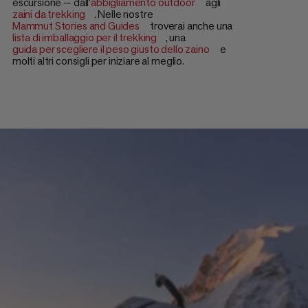
escursione — dall'
abbigliamento outdoor
agli
zaini da trekking
. Nelle nostre
Mammut Stories and Guides
troverai anche una
lista di imballaggio per il trekking
, una
guida per scegliere il peso giusto dello zaino
e
molti altri consigli per iniziare al meglio.