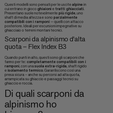
Questi modelli sono pensati per le uscite
alpine
in
cui entrano in gioco
ghiaioni
e
tratti ghiacciati
.
Presentano suole notevolmente
più rigide
, uno
shaft di media altezza e sono
parzialmente
compatibili con i ramponi
— quelli con attacco
posteriore. Ideali per escursioni impegnative su
ghiacciaio o terreni montani tecnici.
Scarponi da alpinismo d'alta
quota – Flex Index B3
Quando punti in alto, questi sono gli scarponi che
fanno per te:
completamente compatibili con i
ramponi
, con una
suola extra-rigida
, shaft rigido
e
isolamento termico
. Garantiscono così una
presa sicura – anche su percorsi ad alta quota,
arrampicata su ghiaccio e passaggi tecnici su
ghiaccio e roccia.
Di quali scarponi da
alpinismo ho