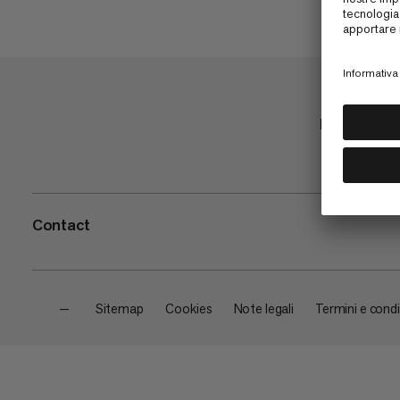
Negozio
Contact
—
Sitemap
Cookies
Note legali
Termini e condi