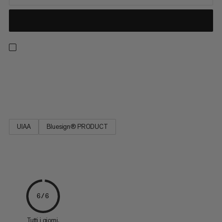
Forte, a bassa elasticità, facile da legare e resistente. Ideale per
le tecniche di soccorso (prussiking) e per agganciare chocks e
nuts.
UIAA
Bluesign® PRODUCT
6/6
Tutti i giorni.