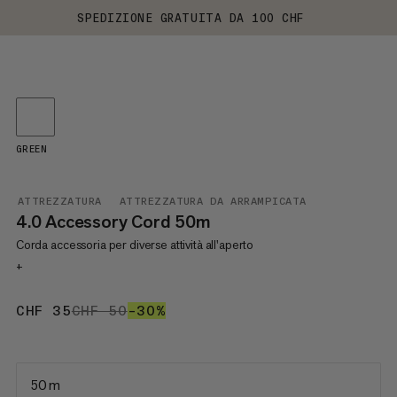
SPEDIZIONE GRATUITA DA 100 CHF
GREEN
ATTREZZATURA
ATTREZZATURA DA ARRAMPICATA
4.0 Accessory Cord 50m
Corda accessoria per diverse attività all'aperto
+
CHF 35
CHF 35
CHF 50
CHF 50
–30%
30%
50 m