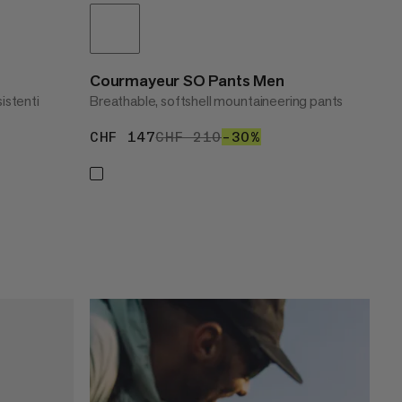
Courmayeur SO Pants Men
sistenti
Breathable, softshell mountaineering pants
CHF 147
CHF 147
CHF 210
CHF 210
–30%
30%