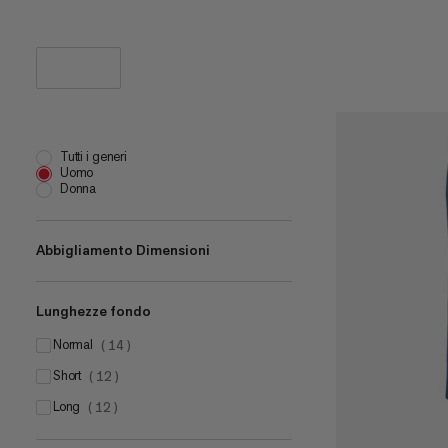
Tutti i generi
Uomo
Donna
Abbigliamento Dimensioni
Lunghezze fondo
UK 28
(
11
)
UK 30
normal
(
11
)
(
14
)
UK 32
short
(
10
)
(
12
)
UK 34
long
(
9
)
(
12
)
UK 36
(
13
)