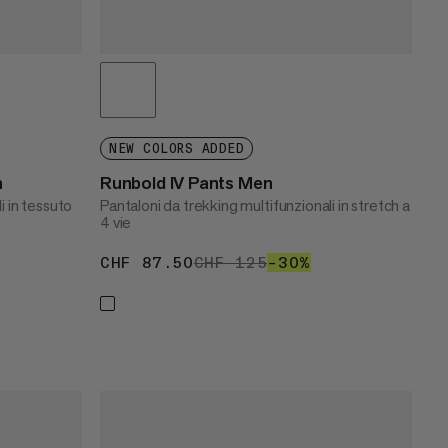
NEW COLORS ADDED
n
Runbold IV Pants Men
i in tessuto
Pantaloni da trekking multifunzionali in stretch a
4 vie
145
30%
CHF 87.50
CHF 87.50
CHF 125
CHF 125
–30%
30%