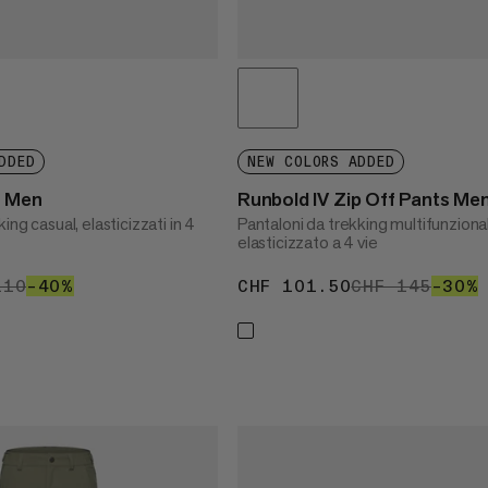
DDED
NEW COLORS ADDED
s Men
Runbold IV Zip Off Pants Me
ing casual, elasticizzati in 4
Pantaloni da trekking multifunzional
elasticizzato a 4 vie
66
110
CHF 110
–40%
40%
CHF 101.50
CHF 101.50
CHF 145
CHF 
–30%