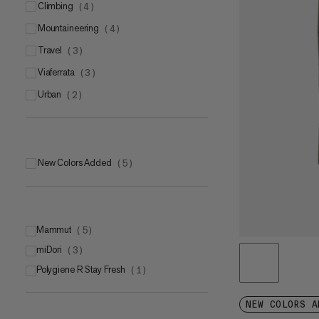
climbing
(
4
)
mountaineering
(
4
)
travel
(
3
)
viaferrata
(
3
)
urban
(
2
)
New Colors Added
(
5
)
Mammut
(
5
)
miDori
Mammut FLEXGUARD Active
(
3
)
(
3
)
Polygiene R Stay Fresh
Mammut SOFtechTM
(
1
)
(
2
)
NEW COLORS A