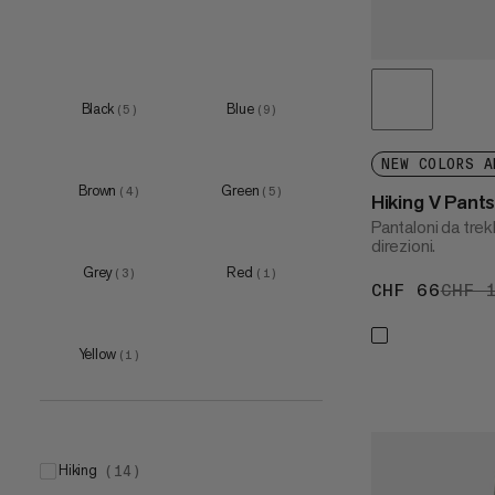
Black
Blue
(
5
)
(
9
)
NEW COLORS A
Brown
Green
(
4
)
(
5
)
Hiking V Pant
Pantaloni da trekk
direzioni.
Grey
Red
(
3
)
(
1
)
CHF 66
CHF 
CHF 
Yellow
(
1
)
hiking
(
14
)