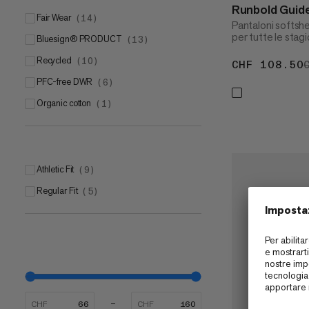
Runbold Guid
Fair Wear
(
14
)
Pantaloni softshe
per tutte le stagi
bluesign® PRODUCT
(
13
)
Recycled
(
10
)
CHF 108.50
PFC-free DWR
(
6
)
Organic cotton
(
1
)
Athletic Fit
(
9
)
Regular Fit
(
5
)
CHF
CHF