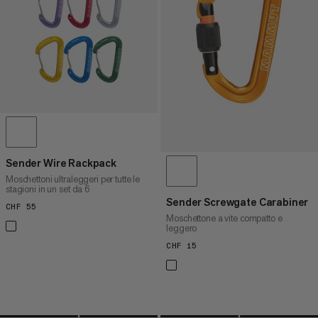
PREZZO ALTO A BASSO
COSA C'È DI NUOVO
VALUTAZIONE
Sender Wire Rackpack
Moschettoni ultraleggeri per tutte le
stagioni in un set da 6
Sender Screwgate Carabiner
CHF 55
CHF 55
Moschettone a vite compatto e
leggero
CHF 15
CHF 15