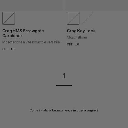
Crag HMS Screwgate
Crag Key Lock
Carabiner
Moschettone
Moschettone a vite robusto e versatile
CHF 10
CHF 10
CHF 13
CHF 13
1
Come è stata la tua esperienza in questa pagina?