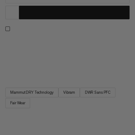
La Blackfin III Mid DT est une chaussure de randonnée offrant
une bonne adhérence sur sol glissant. Adhérence optimale
grâce au mélange de caoutchoucs spécial hiver de la semelle
profilée accrocheuse en Vibram. La doublure en Absolute
Aluminia® procure une excellente isolation thermique qui
garde...
Mammut DRY Technology
Vibram
DWR Sans PFC
Fair Wear