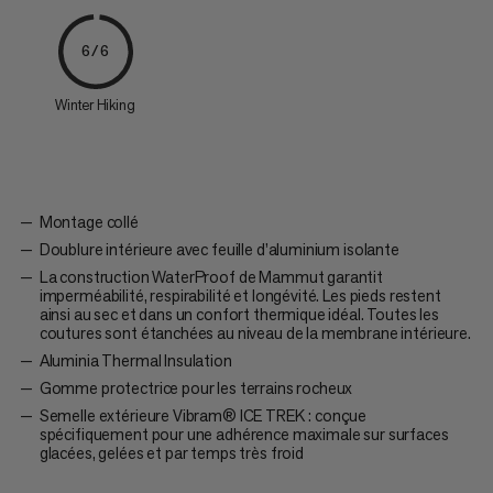
6/6
Winter Hiking
Montage collé
Doublure intérieure avec feuille d’aluminium isolante
La construction WaterProof de Mammut garantit
imperméabilité, respirabilité et longévité. Les pieds restent
ainsi au sec et dans un confort thermique idéal. Toutes les
coutures sont étanchées au niveau de la membrane intérieure.
Aluminia Thermal Insulation
Gomme protectrice pour les terrains rocheux
Semelle extérieure Vibram® ICE TREK : conçue
spécifiquement pour une adhérence maximale sur surfaces
glacées, gelées et par temps très froid