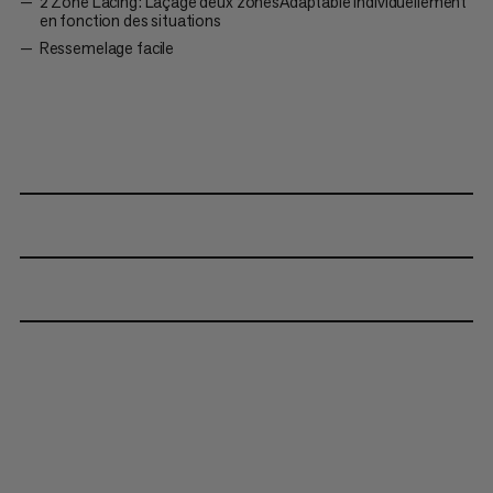
2 Zone Lacing: Laçage deux zonesAdaptable individuellement
en fonction des situations
Ressemelage facile