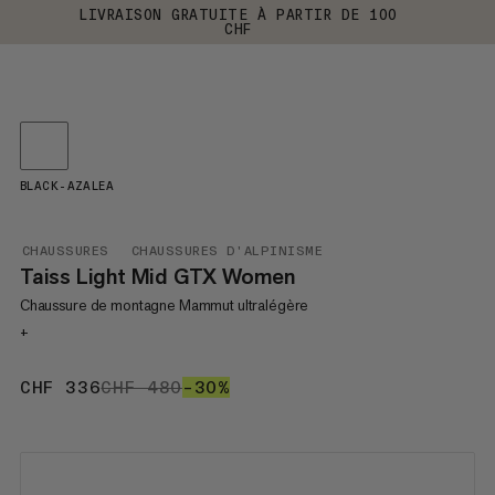
LIVRAISON GRATUITE À PARTIR DE 100
CHF
BLACK-AZALEA
CHAUSSURES
CHAUSSURES D'ALPINISME
Taiss Light Mid GTX Women
Chaussure de montagne Mammut ultralégère
+
CHF 336
CHF 336
CHF 480
CHF 480
–30%
30%