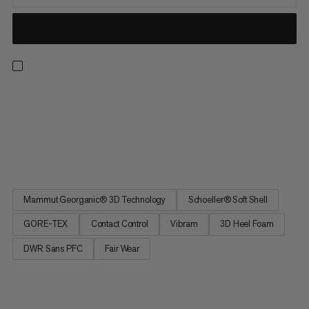
Les Taiss Light Mid GTX, une nouvelle génération de chaussures
de montagne qui te rapproche des sommets. Chez Mammut,
nous savons que le plus important en haute montagne est de
disposer d’équipements légers, durables et performants. Pour
répondre à ces exigences, nos chaussures utilisent des...
Mammut Georganic® 3D Technology
Schoeller® Soft Shell
GORE-TEX
Contact Control
Vibram
3D Heel Foam
DWR Sans PFC
Fair Wear