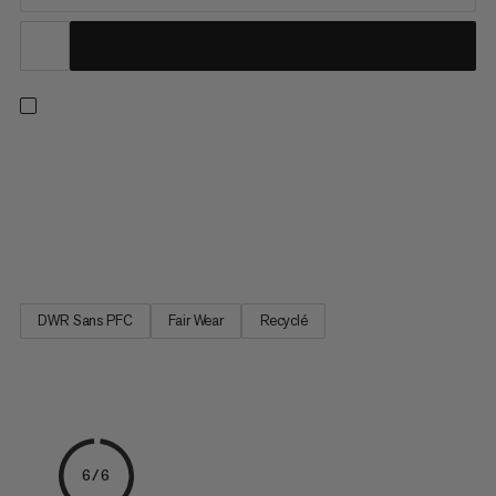
Repoussez vos limites l’esprit serein. Grâce à ses trois couches
de mousse européenne de haute qualité, ce crash -pad vous
garantit une absorption des chocs exceptionnelle. Fabriqué en
partie avec des chutes de matériaux provenant d'usines de
vêtements, le dessus en polyester 900D recyclé à 100 %...
DWR Sans PFC
Fair Wear
Recyclé
6/6