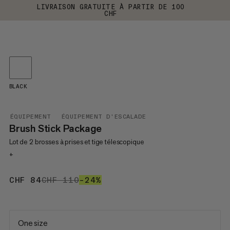
LIVRAISON GRATUITE À PARTIR DE 100
CHF
BLACK
ÉQUIPEMENT
ÉQUIPEMENT D'ESCALADE
Brush Stick Package
Lot de 2 brosses à prises et tige télescopique
+
CHF 84
CHF 84
CHF 110
CHF 110
–24%
24%
One size