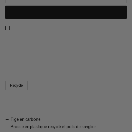
Grimpe tout en haut de la paroi avec le Brush Stick Package : la
perche ainsi que les brosses Sloper Brush et Crimper Brush
t’accompagneront jusqu’au bout. Conçue pour les petites
prises et les arquées, la Crimper Brush possède un manche
articulé qui garantit une manipulation aisée et une surface...
Recyclé
Tige en carbone
Brosse en plastique recyclé et poils de sanglier