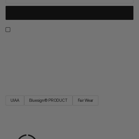
Cette dégaine pour l’escalade en salle intègre la technologie
Indicator unique, qui met en évidence de manière fiable les
détériorations importantes de la sangle. Dès que l’âme rouge
devient apparente, c’est le signe manifeste de détériorations
critiques. La sangle doit donc être remplacée. Ce système
facilite considérablement les contrôles de sécurité des salles
d’escalade.
UIAA
Bluesign® PRODUCT
Fair Wear