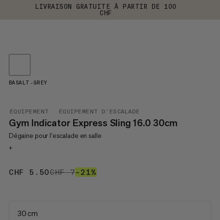
LIVRAISON GRATUITE À PARTIR DE 100
CHF
BASALT-GREY
ÉQUIPEMENT
ÉQUIPEMENT D'ESCALADE
Gym Indicator Express Sling 16.0 30cm
Dégaine pour l’escalade en salle
+
CHF 5.50
CHF 5.50
CHF 7
CHF 7
–21%
21%
30 cm