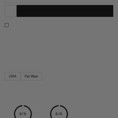
Un incontournable pour les amateurs d’alpinisme, d’escalade
sur glace, d’escalade traditionnelle ou d’escalade grande voie :
l’Alpine Trad Sling, avec son fil unique, permet un maniement
plus rapide et plus sûr que les anneaux de sangle classiques. Au
lieu de le tirer au-dessus de ta tête et de ton...
UIAA
Fair Wear
6/6
6/6