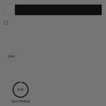
Le maillon en inox offre la meilleure résistance à la corrosion et
assure une sécurité maximale, au fil des saisons.
UIAA
6/6
Gym Climbing