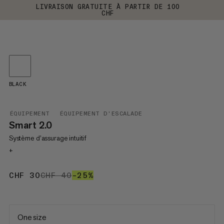
LIVRAISON GRATUITE À PARTIR DE 100
CHF
BLACK
ÉQUIPEMENT
ÉQUIPEMENT D'ESCALADE
Smart 2.0
Système d’assurage intuitif
+
CHF 30
CHF 30
CHF 40
CHF 40
–25%
25%
One size