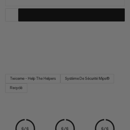
Casque ultraléger pour l’escalade et l’alpinisme, conçu pour
réduire les risques de blessures. Doté de la technologie Mips®
Evolve Core, ce casque redirige les mouvements de rotation
en cas d’impact, ce qui contribue à minimiser les risques de
lésions cérébrales. Pour une plus grande tranquillité...
Twiceme - Help The Helpers
Système De Sécurité Mips®
Recyclé
6/6
6/6
6/6