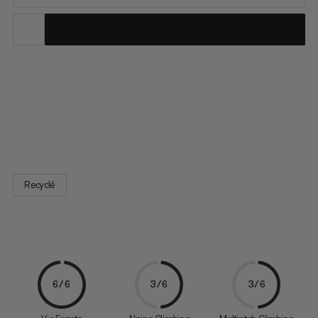
Polyvalent, le légendaire Skywalker est le casque parfait pour
toutes les aventures d’escalade. Sa construction hybride
ultramoderne associe une coque interne en EPP et EPS et une
coque extérieure rigide robuste. Le rembourrage en mousse
réparti sur tout l’intérieur du casque, jusqu’au bord, offre...
Recyclé
6/6
3/6
3/6