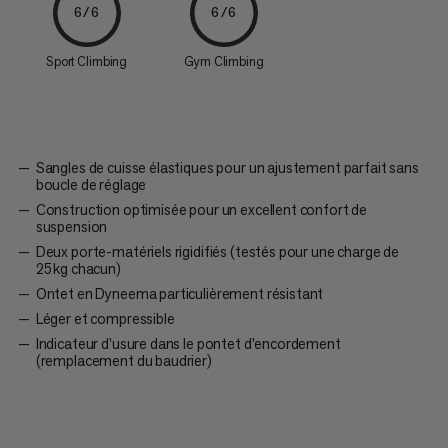
6/6
6/6
Sport Climbing
Gym Climbing
Sangles de cuisse élastiques pour un ajustement parfait sans
boucle de réglage
Construction optimisée pour un excellent confort de
suspension
Deux porte-matériels rigidifiés (testés pour une charge de
25 kg chacun)
Ontet en Dyneema particulièrement résistant
Léger et compressible
Indicateur d'usure dans le pontet d’encordement
(remplacement du baudrier)