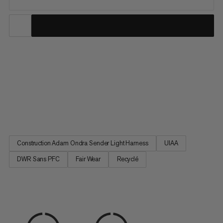
Approuvé par Adam Ondra, athlète Mammut, multiple
champion du monde et premier à entrer dans l'histoire en
enchaînant Silence (9c). Ce baudrier ultraléger assure une
pleine liberté de mouvement et un soutien total, que vous
participiez à des compétitions de niveau olympique ou que
vous vous...
Construction Adam Ondra Sender Light Harness
UIAA
DWR Sans PFC
Fair Wear
Recyclé