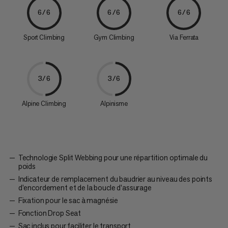
6/6
6/6
6/6
Sport Climbing
Gym Climbing
Via Ferrata
3/6
3/6
Alpine Climbing
Alpinisme
Technologie Split Webbing pour une répartition optimale du
poids
Indicateur de remplacement du baudrier au niveau des points
d'encordement et de la boucle d'assurage
Fixation pour le sac à magnésie
Fonction Drop Seat
Sac inclus pour faciliter le transport