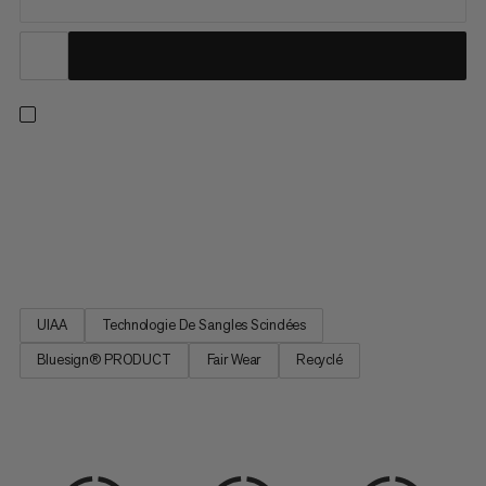
Un baudrier polyvalent pour grimper en intérieur ou en
extérieur, sur le rocher ou la glace, en couenne comme en
grande voie. Les tours de cuisse réglables garantissent un
ajustement précis, que vous portiez un short ou un pantalon
épais. Quatre grands porte-matériels rigides et un petit...
UIAA
Technologie De Sangles Scindées
Bluesign® PRODUCT
Fair Wear
Recyclé