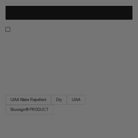
Corde Mammut Dry Rope pour l’escalade sportive et l’escalade
traditionnelle : la 9.8 Crag Dry Rope est une corde polyvalente
adaptée à de nombreuses pratiques. Excellente manipulation.
Rapport diamètre/poids optimal. Grande longévité. Basée sur
les caractéristiques de la corde best-seller Eternity Dry, la 9.8
Crag Dry Rope est un classique parmi les cordes à simple
Mammut.
UIAA Water Repellent
Dry
UIAA
Bluesign® PRODUCT