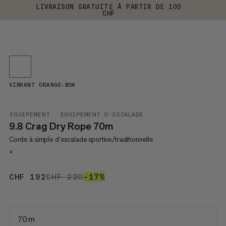
LIVRAISON GRATUITE À PARTIR DE 100
CHF
VIBRANT ORANGE-BOA
ÉQUIPEMENT
ÉQUIPEMENT D'ESCALADE
9.8 Crag Dry Rope 70m
Corde à simple d’escalade sportive/traditionnelle
+
CHF 192
CHF 192
CHF 230
CHF 230
–17%
17%
70 m