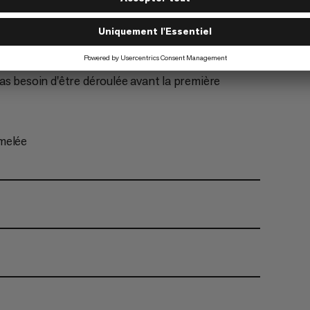
fficiles
nt Dry
 pas besoin d'être déroulée avant la première
umelée