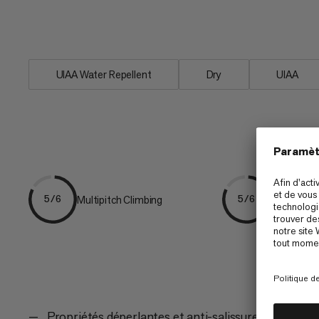
Mammut, la Phoenix Dry. La 8.0 Alpine 
aventures en paroi.
UIAA Water Repellent
Dry
UIAA
Multipitch Climbing
Ice & Mixe
5/6
5/6
Propriétés déperlantes et anti-salissures longue 