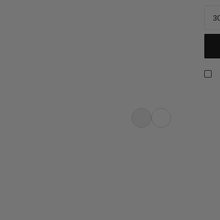
3
calade sur glace, l’alpinisme,
ine : 8.0 Alpine Dry Rope. La
 poids et un diamètre réduits, pour
se sur la corde best-seller de