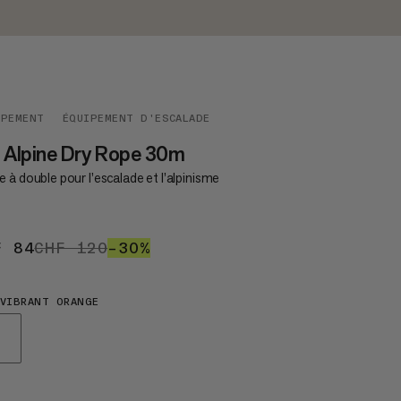
IPEMENT
ÉQUIPEMENT D'ESCALADE
 Alpine Dry Rope 30m
 à double pour l’escalade et l’alpinisme
F 84
CHF 84
CHF 120
CHF 120
–30%
30%
VIBRANT ORANGE