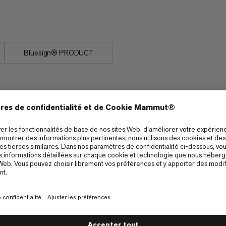
Dry Rope : pour toutes vos
Bluesign® PRODUCT
d Climbing
Alpine Climbing
5/6
durée conformément aux exigences de l’UIAA pour