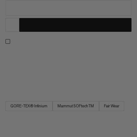
Eisfeld Guide SO Pants Women : le pantalon Soft Shell hybride
fabriqué dans un mélange technique de matières, idéal contre
le froid, qui associe une respirabilité et une flexibilité
remarquables et une excellente protection contre les
intempéries. Convient aussi bien aux randonnées à ski (en
haute montagne) qu’à l’escalade sur glace.
GORE-TEX® Infinium
Mammut SOFtechTM
Fair Wear