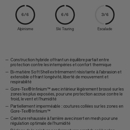
6/6
6/6
3/6
Alpinisme
Ski Touring
Escalade
Construction hybride offrant un équilibre parfait entre
protection contre les intempéries et confort thermique
Bi-matière Soft Shell extrêmement résistante à l’abrasion et
extensible offrant longévité, liberté de mouvement et
respirabilité
Gore-Tex® Infinium™ avec intérieur légèrement brossé sur les
zones les plus exposées, pour une protection accrue contre le
froid, le vent et l’humidité
Partiellement imperméable : coutures collées sur les zones en
Gore-Tex® Infinium™
Ceinture rehaussée à l’arrière avec insert en mesh pour une
régulation optimale de l’humidité