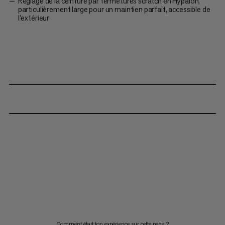
Réglage de la ceinture par fermetures scratch en Hypalon,
particulièrement large pour un maintien parfait, accessible de
l’extérieur
Comment était ton expérience sur cette page ?