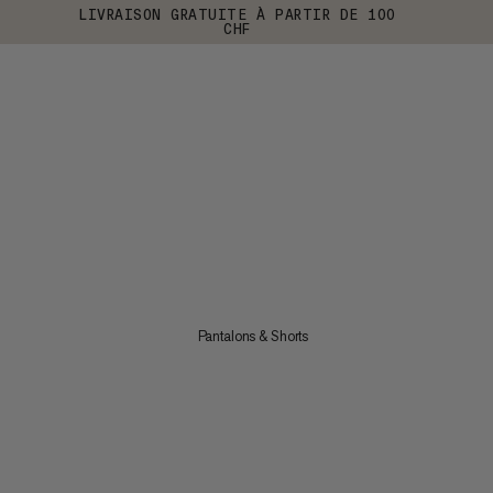
LIVRAISON GRATUITE À PARTIR DE 100
CHF
Pantalons & Shorts