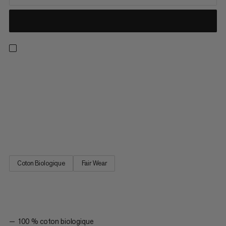
Fabriqué en 100 % coton biologique, ce t-shirt respirant, de
poids moyen et au toucher doux est fidèle à nos standards de
qualité. Le visuel représentant une dégaine fait écho à notre
héritage en matière d’escalade, ainsi qu’à notre réputation de
fabricant de matériel novateur et hautement performant. Le
Massone T-Shirt Quickdraw est un indispensable pour tout
amateur d’escalade.
Coton Biologique
Fair Wear
100 % coton biologique