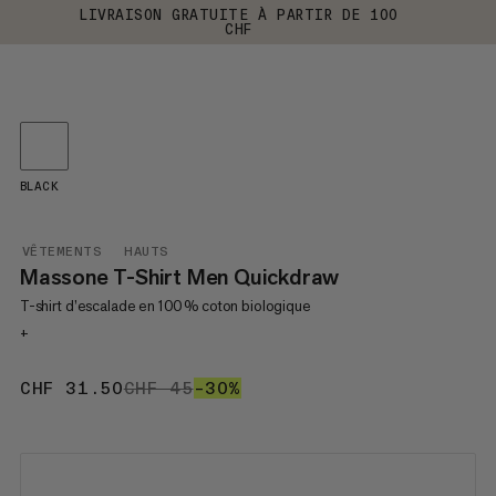
LIVRAISON GRATUITE À PARTIR DE 100
CHF
BLACK
VÊTEMENTS
HAUTS
Massone T-Shirt Men Quickdraw
T-shirt d’escalade en 100 % coton biologique
+
CHF 31.50
CHF 31.50
CHF 45
CHF 45
–30%
30%