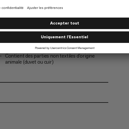
Tirettes de cordon conçues spécialement pour
être faciles à manipuler avec des gants
Se range dans sa housse légère et hydrophobe
(incluse)
Produit conçu pour être réparé : fourni avec un
kit pour les réparations temporaires sur le
terrain
Contient des parties non textiles d’origine
animale (duvet ou cuir)