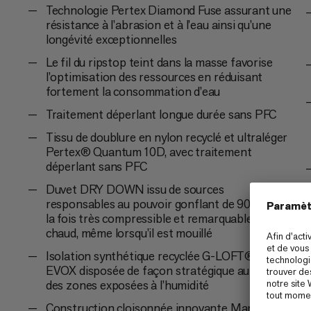
Technologie Pertex Diamond Fuse assurant une
résistance à l’abrasion et à l’eau ainsi qu’une
longévité exceptionnelles
Le fil du ripstop teint dans la masse favorise
l’optimisation des ressources en réduisant
fortement la consommation d’eau
Traitement déperlant longue durée sans PFC
Tissu de doublure en nylon recyclé et ultraléger
Pertex® Quantum 10D, avec traitement
déperlant sans PFC
Duvet DRY DOWN issu de sources
responsables au pouvoir gonflant de 900 cuin, à
la fois très compressible et remarquablement
chaud, même lorsqu’il est mouillé
Isolation synthétique recyclée G-LOFT® ECO
EVOX disposée de façon stratégique au niveau
des zones exposées à l’humidité
Construction cloisonnée innovante Mammut