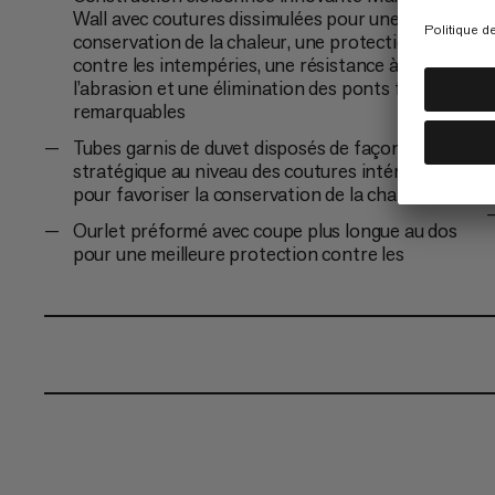
Wall avec coutures dissimulées pour une
conservation de la chaleur, une protection
contre les intempéries, une résistance à
l’abrasion et une élimination des ponts froids
remarquables
Tubes garnis de duvet disposés de façon
stratégique au niveau des coutures intérieures
pour favoriser la conservation de la chaleur
Ourlet préformé avec coupe plus longue au dos
pour une meilleure protection contre les