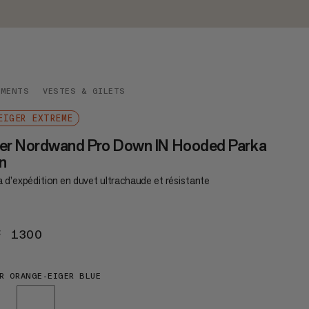
EMENTS
VESTES & GILETS
EIGER EXTREME
ger Nordwand Pro Down IN Hooded Parka
n
 d’expédition en duvet ultrachaude et résistante
F 1300
CHF 1300
R ORANGE-EIGER BLUE