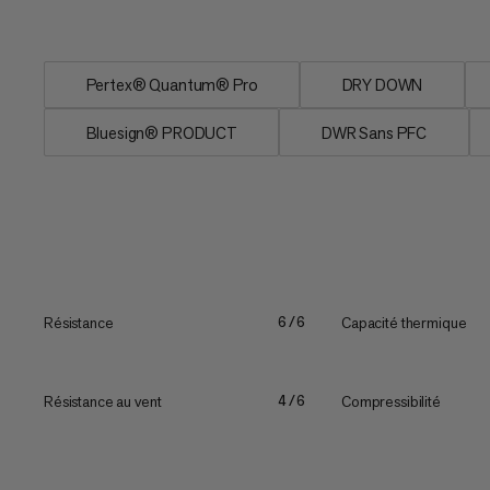
tirer le maximum...
Pertex® Quantum® Pro
DRY DOWN
Bluesign® PRODUCT
DWR Sans PFC
Résistance
Capacité thermique
6/6
Résistance au vent
Compressibilité
4/6