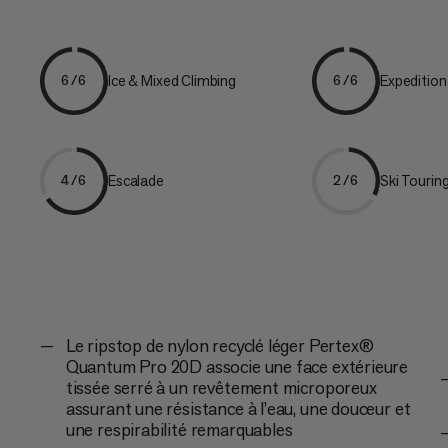
Ice & Mixed Climbing
Expedition
6/6
6/6
Escalade
Ski Tourin
4/6
2/6
Le ripstop de nylon recyclé léger Pertex®
Quantum Pro 20D associe une face extérieure
tissée serré à un revêtement microporeux
assurant une résistance à l’eau, une douceur et
une respirabilité remarquables