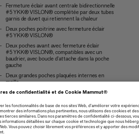
Fermeture éclair avant centrale bidirectionnelle
#5 YKK® VISLON® complétée par deux tubes
garnis de duvet qui retiennent la chaleur
Deux poches poitrine avec fermeture éclair
#5 YKK® VISLON®
Deux poches avant avec fermeture éclair
#5 YKK® VISLON®, compatibles avec un
baudrier, avec boucle d’attache dans la poche
gauche
Deux grandes poches plaquées internes en
maille
Fermeture par bouton-pression à l’ourlet
inférieur pour conserver la chaleur pendant
l’assurage
Poignets élastiques et compacts retenant la
chaleur
Ourlet ajustable sur les deux côtés