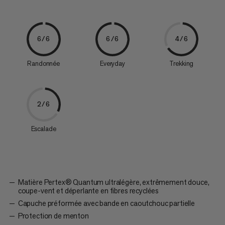
6/6
6/6
4/6
Randonnée
Everyday
Trekking
2/6
Escalade
Matière Pertex® Quantum ultralégère, extrêmement douce,
coupe-vent et déperlante en fibres recyclées
Capuche préformée avec bande en caoutchouc partielle
Protection de menton