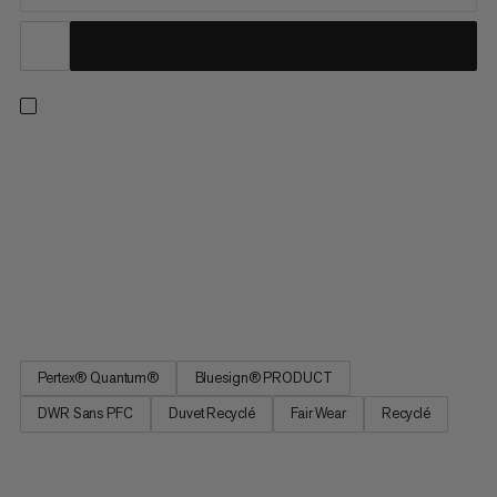
Les 700 cuin de cette veste isolante garantissent que vous
resterez bien au chaud, même pendant les froides journées
d’hiver. Mais une Waymarker est tellement plus : non seulement
son matériau extérieur Pertex® Quantum coupe-vent et
déperlant est entièrement recyclé, mais son garnissage en
duvet l’est également : un pas significatif vers le circuit fermé
et une production responsable avec le moins d’impact possible
sur notre environnement.
Pertex® Quantum®
Bluesign® PRODUCT
DWR Sans PFC
Duvet Recyclé
Fair Wear
Recyclé