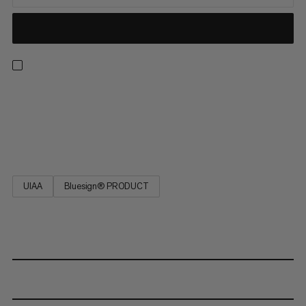
Corde statique pour les sollicitations extrêmes. Résistance
maximale à l’abrasion, allongement minime, résistance
maximale à la rupture, robustesse extrême et grande
longévité.
UIAA
Bluesign® PRODUCT