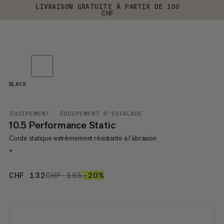
LIVRAISON GRATUITE À PARTIR DE 100
CHF
BLACK
ÉQUIPEMENT
ÉQUIPEMENT D'ESCALADE
10.5 Performance Static
Corde statique extrêmement résistante à l’abrasion
+
CHF 132
CHF 132
CHF 165
CHF 165
–20%
20%