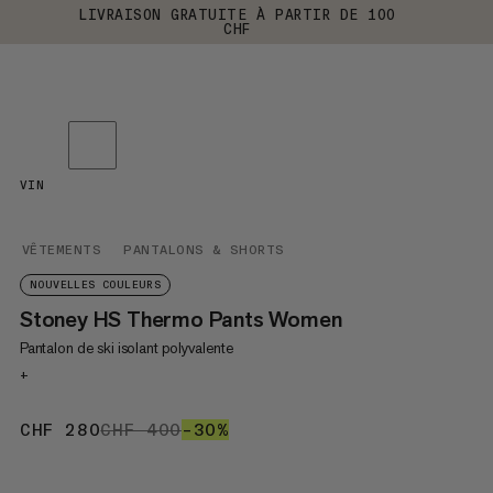
LIVRAISON GRATUITE À PARTIR DE 100
CHF
VIN
VÊTEMENTS
PANTALONS & SHORTS
NOUVELLES COULEURS
Stoney HS Thermo Pants Women
Pantalon de ski isolant polyvalente
+
CHF 280
CHF 280
CHF 400
CHF 400
–30%
30%