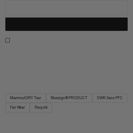
Notre pantalon de ski isolant best-seller le plus polyvalent est
désormais aussi le plus écoresponsable. Intégralement
repensée, la nouvelle version de cet essentiel très apprécié
offre les performances et la protection hors pair qui ont fait la
réputation du Stoney, tout en réduisant son impact...
Mammut DRY Tour
Bluesign® PRODUCT
DWR Sans PFC
Fair Wear
Recyclé