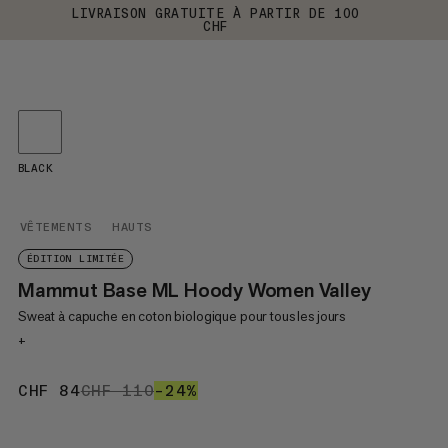
LIVRAISON GRATUITE À PARTIR DE 100
CHF
BLACK
VÊTEMENTS
HAUTS
ÉDITION LIMITÉE
Mammut Base ML Hoody Women Valley
Sweat à capuche en coton biologique pour tous les jours
+
CHF 84
CHF 84
CHF 110
CHF 110
–24%
24%