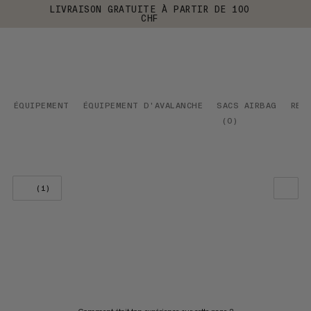
LIVRAISON GRATUITE À PARTIR DE 100
CHF
ÉQUIPEMENT
ÉQUIPEMENT D'AVALANCHE
SACS AIRBAG
REM
(
0
)
(1)
NOTRE SELECTION
PRIX CROISSANT
PRIX DÉCROISSANT
NOUVEAUTÉS