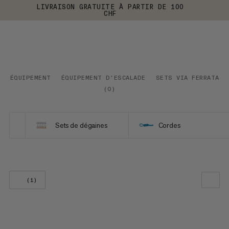
LIVRAISON GRATUITE À PARTIR DE 100
CHF
ÉQUIPEMENT
ÉQUIPEMENT D'ESCALADE
SETS VIA FERRATA
(
0
)
Sets de dégaines
Cordes
(1)
NOTRE SELECTION
PRIX CROISSANT