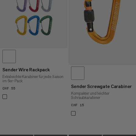
HÖCHSTER PREIS
NEUHEITEN
BEWERTUNG
Sender Wire Rackpack
Extraleichte Karabiner für jede Saison
im 6er-Pack
Sender Screwgate Carabiner
CHF 55
CHF 55
Kompakter und leichter
Schraubkarabiner
CHF 15
CHF 15