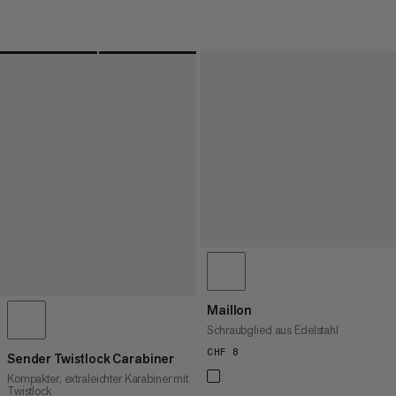
Maillon
Schraubglied aus Edelstahl
CHF 8
CHF 8
Sender Twistlock Carabiner
Kompakter, extraleichter Karabiner mit
Twistlock