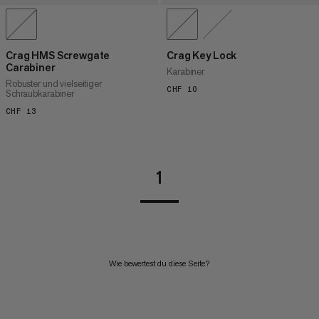
Crag HMS Screwgate
Crag Key Lock
Carabiner
Karabiner
Robuster und vielseitiger
CHF 10
CHF 10
Schraubkarabiner
CHF 13
CHF 13
1
Wie bewertest du diese Seite?