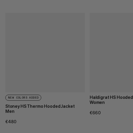
Haldigrat HS Hooded
NEW COLORS ADDED
Women
Stoney HS Thermo Hooded Jacket
Men
€660
€660
€480
€480