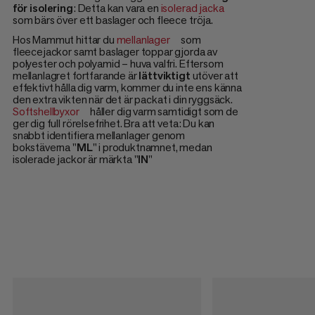
för isolering
: Detta kan vara en
isolerad jacka
som bärs över ett baslager och fleece tröja.
Hos Mammut hittar du
mellanlager
som
fleecejackor samt baslager toppar gjorda av
polyester och polyamid – huva valfri. Eftersom
mellanlagret fortfarande är
lättviktigt
utöver att
effektivt hålla dig varm, kommer du inte ens känna
den extra vikten när det är packat i din ryggsäck.
Softshellbyxor
håller dig varm samtidigt som de
ger dig full rörelsefrihet. Bra att veta: Du kan
snabbt identifiera mellanlager genom
bokstäverna "
ML
" i produktnamnet, medan
isolerade jackor är märkta "
IN
"