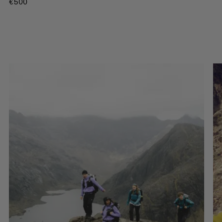
€500
€500