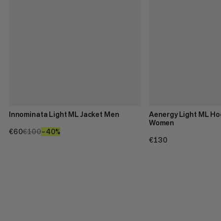
Innominata Light ML Jacket Men
Aenergy Light ML Ho
Women
€60
€60
€100
€100
–40%
40%
€130
€130