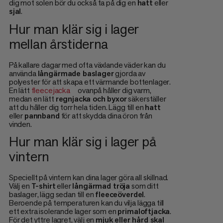
dig mot solen bör du också ta på dig en
hatt
eller
sjal
.
Hur man klär sig i lager
mellan årstiderna
På kallare dagar med ofta växlande väder kan du
använda
långärmade baslager
gjorda av
polyester för att skapa ett värmande bottenlager.
En lätt
fleecejacka
ovanpå håller dig varm,
medan en lätt
regnjacka och byxor
säkerställer
att du håller dig torr hela tiden. Lägg till en
hatt
eller
pannband
för att skydda dina öron från
vinden.
Hur man klär sig i lager på
vintern
Speciellt på vintern kan dina lager göra all skillnad.
Välj en
T-shirt
eller
långärmad tröja
som ditt
baslager, lägg sedan till en
fleeceöverdel
.
Beroende på temperaturen kan du vilja lägga till
ett extra isolerande lager som en
primaloftjacka
.
För det yttre lagret, välj en
mjuk eller hård skal