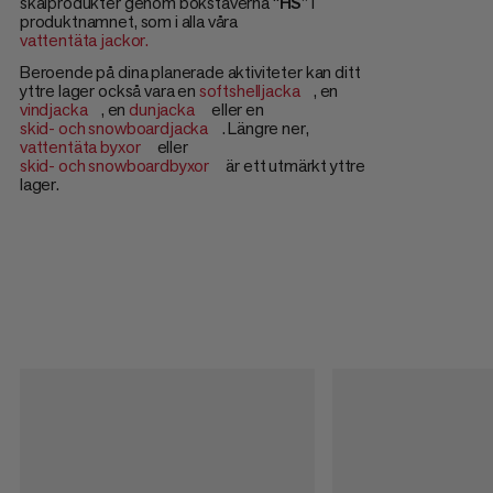
skalprodukter genom bokstäverna “
HS
” i
produktnamnet, som i alla våra
vattentäta jackor.
Beroende på dina planerade aktiviteter kan ditt
yttre lager också vara en
softshelljacka
, en
vindjacka
, en
dunjacka
eller en
skid- och snowboardjacka
. Längre ner,
vattentäta byxor
eller
skid- och snowboardbyxor
är ett utmärkt yttre
lager.