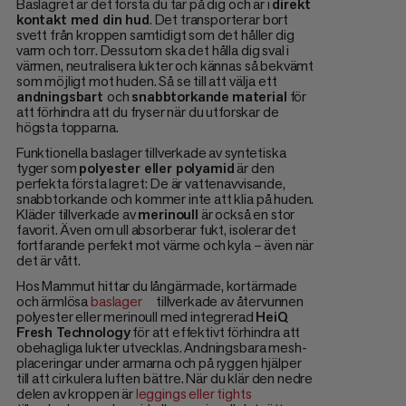
Baslagret är det första du tar på dig och är i
direkt
kontakt med din hud
. Det transporterar bort
svett från kroppen samtidigt som det håller dig
varm och torr. Dessutom ska det hålla dig sval i
värmen, neutralisera lukter och kännas så bekvämt
som möjligt mot huden. Så se till att välja ett
andningsbart
och
snabbtorkande
material
för
att förhindra att du fryser när du utforskar de
högsta topparna.
Funktionella baslager tillverkade av syntetiska
tyger som
polyester eller polyamid
är den
perfekta första lagret: De är vattenavvisande,
snabbtorkande och kommer inte att klia på huden.
Kläder tillverkade av
merinoull
är också en stor
favorit. Även om ull absorberar fukt, isolerar det
fortfarande perfekt mot värme och kyla – även när
det är vått.
Hos Mammut hittar du långärmade, kortärmade
och ärmlösa
baslager
tillverkade av återvunnen
polyester eller merinoull med integrerad
HeiQ
Fresh Technology
för att effektivt förhindra att
obehagliga lukter utvecklas. Andningsbara mesh-
placeringar under armarna och på ryggen hjälper
till att cirkulera luften bättre. När du klär den nedre
delen av kroppen är
leggings eller tights