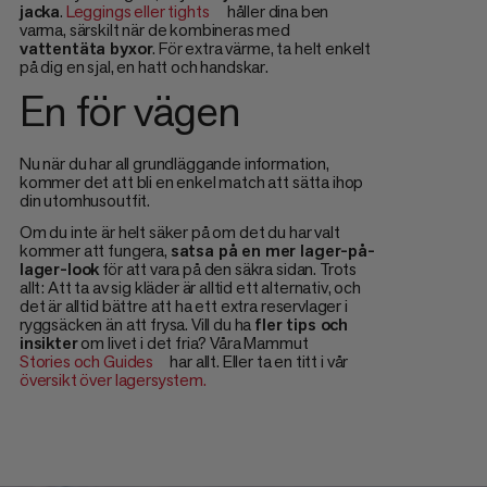
jacka
.
Leggings eller tights
håller dina ben
varma, särskilt när de kombineras med
vattentäta byxor
. För extra värme, ta helt enkelt
på dig en sjal, en hatt och handskar.
En för vägen
Nu när du har all grundläggande information,
kommer det att bli en enkel match att sätta ihop
din utomhusoutfit.
Om du inte är helt säker på om det du har valt
kommer att fungera,
satsa på en mer lager-på-
lager-look
för att vara på den säkra sidan. Trots
allt: Att ta av sig kläder är alltid ett alternativ, och
det är alltid bättre att ha ett extra reservlager i
ryggsäcken än att frysa. Vill du ha
fler tips och
insikter
om livet i det fria? Våra Mammut
Stories och Guides
har allt. Eller ta en titt i vår
översikt över lagersystem.