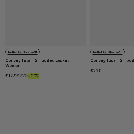
LIMITED EDITION
LIMITED EDITION
Convey Tour HS Hooded Jacket
Convey Tour HS Hoo
Women
€270
€270
€189
€189
€270
€270
–30%
30%