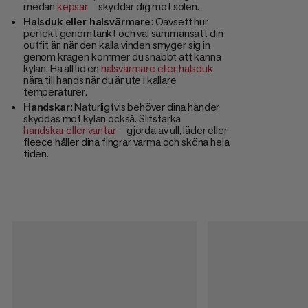
medan
kepsar
skyddar dig mot solen.
Halsduk eller halsvärmare
: Oavsett hur
perfekt genomtänkt och väl sammansatt din
outfit är, när den kalla vinden smyger sig in
genom kragen kommer du snabbt att känna
kylan. Ha alltid en
halsvärmare eller halsduk
nära till hands när du är ute i kallare
temperaturer.
Handskar
: Naturligtvis behöver dina händer
skyddas mot kylan också. Slitstarka
handskar eller vantar
gjorda av ull, läder eller
fleece håller dina fingrar varma och sköna hela
tiden.