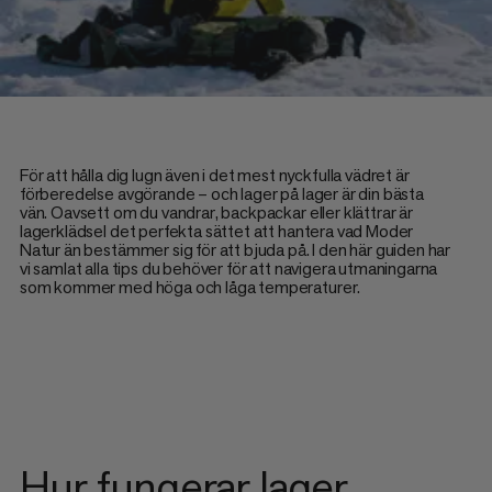
För att hålla dig lugn även i det mest nyckfulla vädret är
förberedelse avgörande – och lager på lager är din bästa
vän. Oavsett om du vandrar, backpackar eller klättrar är
lagerklädsel det perfekta sättet att hantera vad Moder
Natur än bestämmer sig för att bjuda på. I den här guiden har
vi samlat alla tips du behöver för att navigera utmaningarna
som kommer med höga och låga temperaturer.
Hur fungerar lager