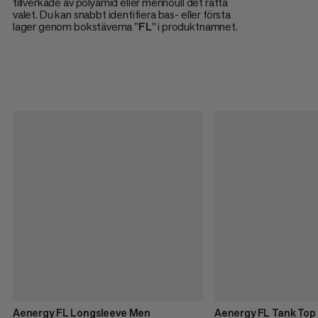
tillverkade av polyamid eller merinoull det rätta
valet. Du kan snabbt identifiera bas- eller första
lager genom bokstäverna "
FL
" i produktnamnet.
Aenergy FL Longsleeve Men
Aenergy FL Tank To