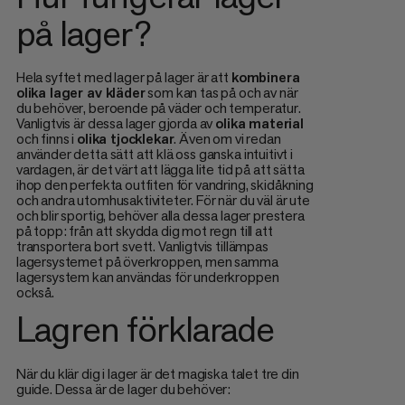
på lager?
Hela syftet med lager på lager är att
kombinera
olika lager av kläder
som kan tas på och av när
du behöver, beroende på väder och temperatur.
Vanligtvis är dessa lager gjorda av
olika material
och finns i
olika tjocklekar
. Även om vi redan
använder detta sätt att klä oss ganska intuitivt i
vardagen, är det värt att lägga lite tid på att sätta
ihop den perfekta outfiten för vandring, skidåkning
och andra utomhusaktiviteter. För när du väl är ute
och blir sportig, behöver alla dessa lager prestera
på topp: från att skydda dig mot regn till att
transportera bort svett. Vanligtvis tillämpas
lagersystemet på överkroppen, men samma
lagersystem kan användas för underkroppen
också.
Lagren förklarade
När du klär dig i lager är det magiska talet tre din
guide. Dessa är de lager du behöver: