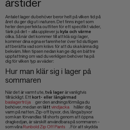
årstider
Antalet lager du behöver beror helt på vilken tid på
året du ger dig ut i naturen. Det finns inget som
heter den perfekta outfiten för ett specifikt väder,
tänk på det – alla upplever ju
kyla och värme
olika. Så när det kommer till att klä sig i lager,
kommer dina egna erfarenheter över tid slutligen
att berätta vad som krävs för att du ska känna dig
bekväm. Men tipsen nedan kan ge dig en bättre
uppfattning om vad du verkligen behöver ha på
dig för vilken typ av väder:
Hur man klär sig i lager på
sommaren
När det är varmt ute,
två lager
är vanligtvis
tillräckligt. Ett
kort- eller långärmad
baslagertröja
ger den andningsförmåga du
behöver, medan en
lätt
vindjacka
håller dig
varm på natten. Zip-off byxor, dvs. långa byxor
som kan förvandlas till shorts genom att öppna
dragkedjan, är särskilt användbara på sommaren –
som våra
Runbold Zip Off Pants
. För att skydda