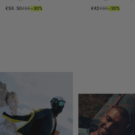
€59.50
€59.50
€85
€85
–30%
30%
€42
€42
€60
€60
–30%
30%