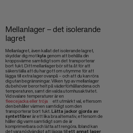
Mellanlager – det isolerande
lagret
Mellanlagret, även kallat det isolerande lagret,
skyddar dig mot
kyla
genom att behålla din
kroppsvärme samtidigt som det transporterar
bort fukt. Ditt mellanlager bör sitta åt för att
säkerställa att du har gott om utrymme för att
lägga till extra lager ovanpå – och att du kan röra
dig utan begränsningar. Vilken typ av mellanlager
du behöver beror helt på väderförhållandena och
temperaturen, samt din valda utomhusaktivitet.
Vid svalare temperaturer är en
fleecejacka eller tröja
ett utmärkt val, eftersom
den behåller värmen samtidigt som den
transporterar bort fukt.
Lätta jackor gjorda av
syntetfibrer
är ett lika bra alternativ, eftersom de
håller dig varm samtidigt som de är
komprimerbara och lätta att rengöra. Ibland kan
det vara nödvändigt att lägga till
ett annat lager