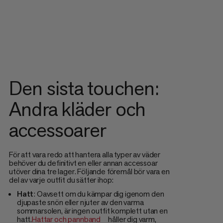
Den sista touchen:
Andra kläder och
accessoarer
För att vara redo att hantera alla typer av väder
behöver du definitivt en eller annan accessoar
utöver dina tre lager. Följande föremål bör vara en
del av varje outfit du sätter ihop:
Hatt
: Oavsett om du kämpar dig igenom den
djupaste snön eller njuter av den varma
sommarsolen, är ingen outfit komplett utan en
hatt.
Hattar och pannband
håller dig varm,