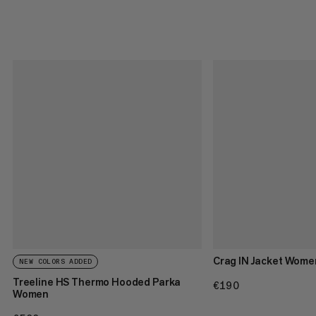
Crag IN Jacket Wome
NEW COLORS ADDED
Treeline HS Thermo Hooded Parka
€190
€190
Women