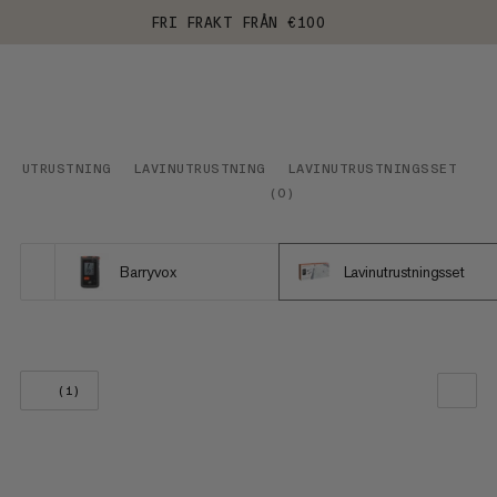
FRI FRAKT FRÅN €100
UTRUSTNING
LAVINUTRUSTNING
LAVINUTRUSTNINGSSET
VA
(
0
)
Barryvox
Lavinutrustningsset
(1)
VÅR REKOMMENDATION
PRIS LÅGT TILL HÖGT