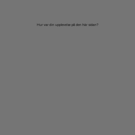
PRIS HÖG TILL LÅG
VAD ÄR NYTT
Hur var din upplevelse på den här sidan?
BETYG