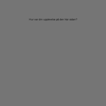
PRIS HÖG TILL LÅG
VAD ÄR NYTT
Hur var din upplevelse på den här sidan?
BETYG