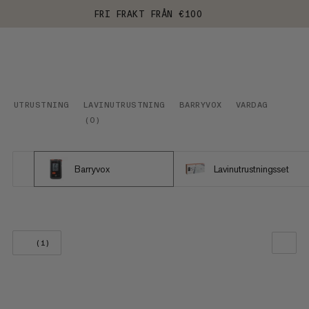
FRI FRAKT FRÅN €100
UTRUSTNING
LAVINUTRUSTNING
BARRYVOX
VARDAG
(
0
)
Barryvox
Lavinutrustningsset
(1)
VÅR REKOMMENDATION
PRIS LÅGT TILL HÖGT