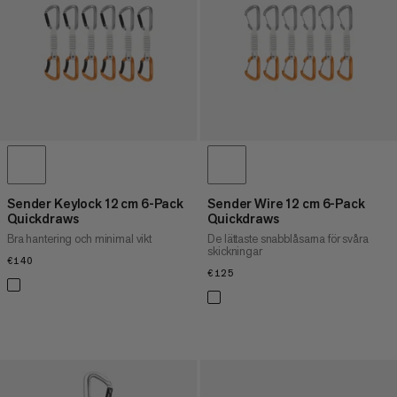
PRIS HÖG TILL LÅG
VAD ÄR NYTT
BETYG
Sender Keylock 12 cm 6-Pack
Sender Wire 12 cm 6-Pack
Quickdraws
Quickdraws
Bra hantering och minimal vikt
De lättaste snabblåsarna för svåra
skickningar
€140
€140
€125
€125