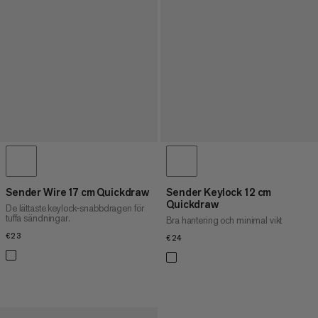
Sender Wire 17 cm Quickdraw
Sender Keylock 12 cm
Quickdraw
De lättaste keylock-snabbdragen för
tuffa sändningar.
Bra hantering och minimal vikt
€23
€23
€24
€24