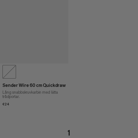
Sender Wire 60 cm Quickdraw
Lång snabbskruvkarbin med lätta
trådportar.
€24
€24
1