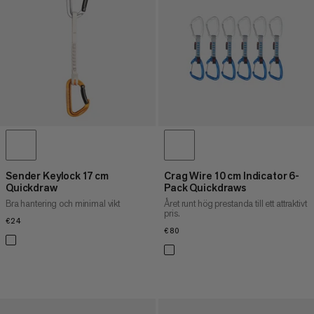
Sender Keylock 17 cm
Crag Wire 10 cm Indicator 6-
Quickdraw
Pack Quickdraws
Bra hantering och minimal vikt
Året runt hög prestanda till ett attraktivt
pris.
€24
€24
€80
€80