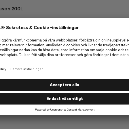
eason 200L
1
Hur var din upplevelse på den h