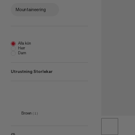
Mountaineering
Alla kön
Herr
Dam
Utrustning Storlekar
200 L
(
1
)
Brown
(
1
)
(1)