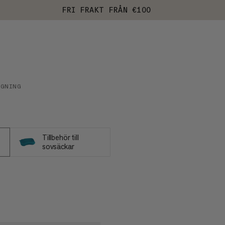
FRI FRAKT FRÅN €100
IGNING
Tillbehör till
sovsäckar