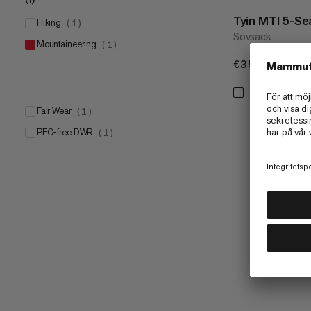
Tyin MTI 5-S
hiking
(
1
)
Sovsäck
mountaineering
(
1
)
€350
€350
Fair Wear
(
1
)
PFC-free DWR
(
1
)