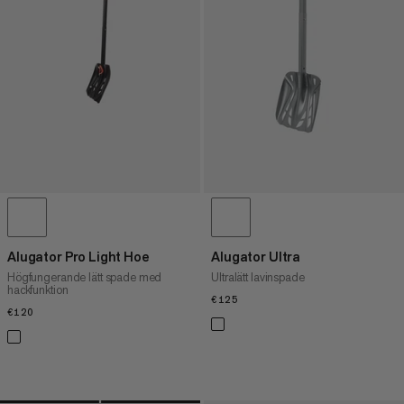
PRIS HÖG TILL LÅG
VAD ÄR NYTT
BETYG
Alugator Pro Light Hoe
Alugator Ultra
Högfungerande lätt spade med
Ultralätt lavinspade
hackfunktion
€125
€125
€120
€120