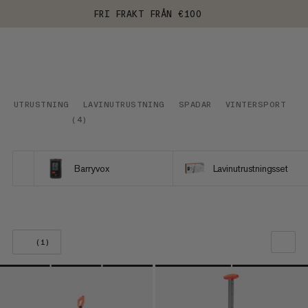
FRI FRAKT FRÅN €100
UTRUSTNING
LAVINUTRUSTNING
SPADAR
VINTERSPORT
(
4
)
Barryvox
Lavinutrustningsset
(1)
VÅR REKOMMENDATION
PRIS LÅGT TILL HÖGT