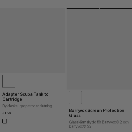
Adapter Scuba Tank to
Cartridge
Dykflaska-gaspatronanslutning
Barryvox Screen Protection
€150
€150
Glass
Glasskärmskydd för Barryvox® 2 och
Barryvox® S2