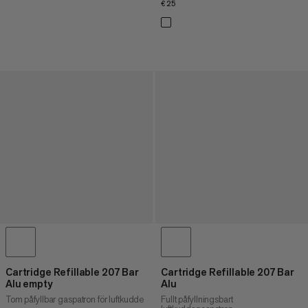
€25
€25
Cartridge Refillable 207 Bar
Cartridge Refillable 207 Bar
Alu empty
Alu
Tom påfyllbar gaspatron för luftkudde
Fullt påfyllningsbart