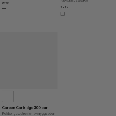
luftkuddsgaspatron
€230
€230
€230
€230
Carbon Cartridge 300 bar
Kolfiber gaspatron för lavinryggsäckar