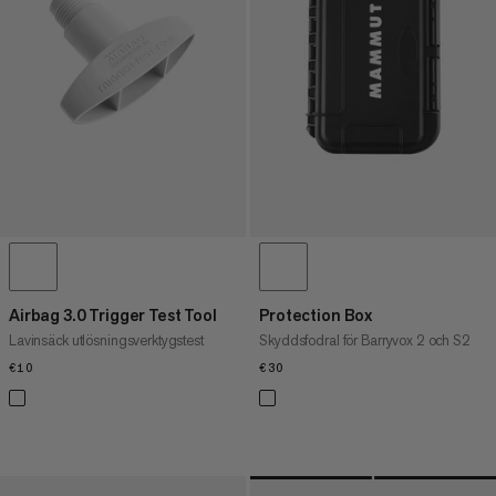
PRIS HÖG TILL LÅG
VAD ÄR NYTT
BETYG
Airbag 3.0 Trigger Test Tool
Protection Box
Lavinsäck utlösningsverktygstest
Skyddsfodral för Barryvox 2 och S2
€10
€10
€30
€30