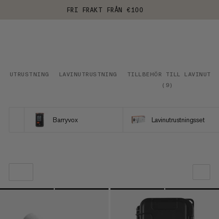
FRI FRAKT FRÅN €100
UTRUSTNING
LAVINUTRUSTNING
TILLBEHÖR TILL LAVINUTR
(
9
)
Barryvox
Lavinutrustningsset
VÅR REKOMMENDATION
PRIS LÅGT TILL HÖGT