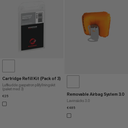
Cartridge Refill Kit (Pack of 3)
Luftkudde gaspatron påfyllningskit
(paket med 3)
Removable Airbag System 3.0
€25
€25
Lavinsäcks 3.0
€485
€485