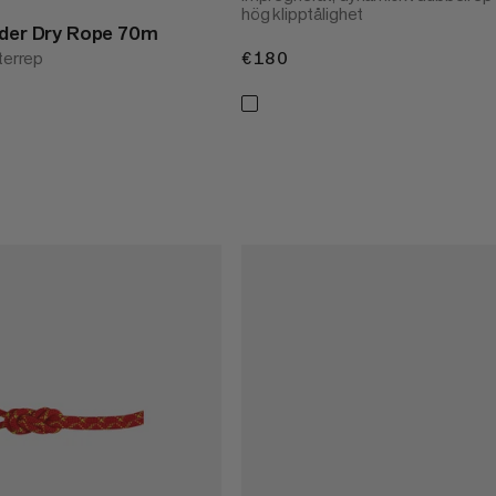
hög klipptålighet
nder Dry Rope 70m
terrep
€180
€180