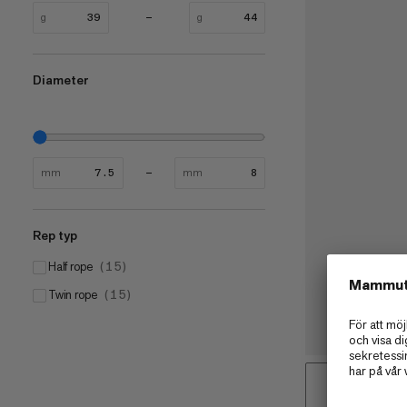
g
g
Diameter
mm
mm
Rep typ
Half rope
(
15
)
Twin rope
(
15
)