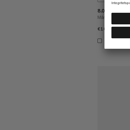
8.0 Alpine Cl
Mångsidig rep för
€100
€100