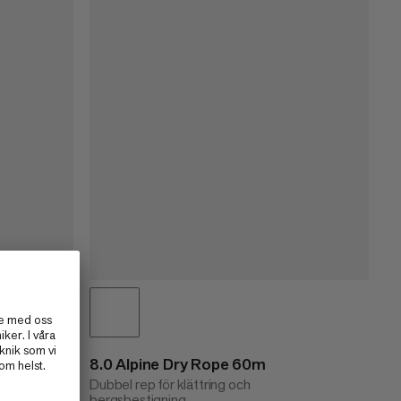
 Rope
8.0 Alpine Dry Rope 60m
Dubbel rep för klättring och
bergsbestigning