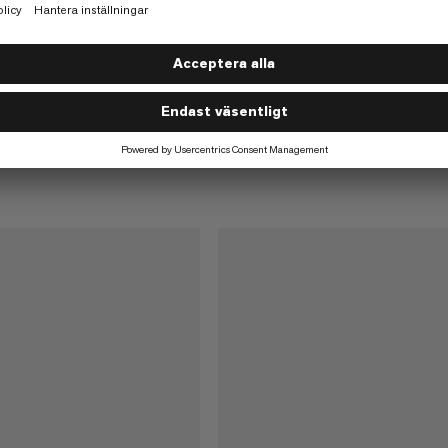
Impregnerat, dynamiskt dubbelre
hög klipptålighet
assic Rope 50m
 flervägsturer.
€220
€220