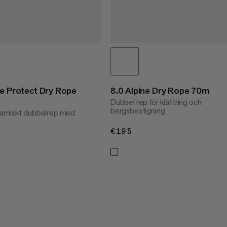
re Protect Dry Rope
8.0 Alpine Dry Rope 70m
Dubbel rep för klättring och
bergsbestigning
namiskt dubbelrep med
€195
€195