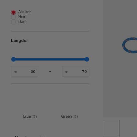
Alla kön
Herr
Dam
Längder
m
m
Blue
Green
(
5
)
(
5
)