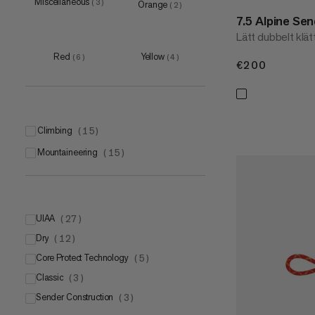
Miscellaneous
(
3
)
Orange
(
2
)
7.5 Alpine Se
Lätt dubbelt klät
Red
Yellow
(
6
)
(
4
)
€200
€200
climbing
(
15
)
mountaineering
(
15
)
UIAA
(
27
)
Dry
UIAA
(
12
)
(
15
)
Core Protect Technology
UIAA Water Repellent
(
(
5
12
)
)
Classic
(
3
)
Sender Construction
(
3
)