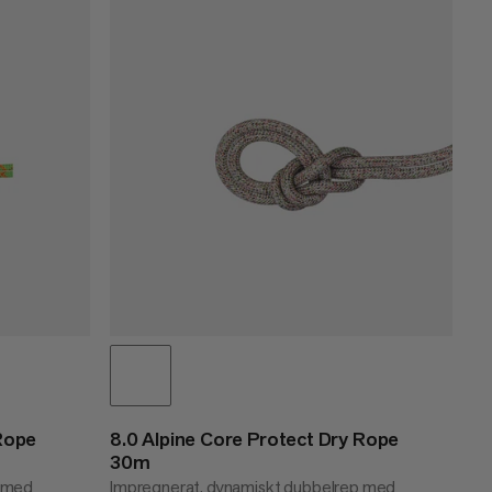
PRIS LÅGT TILL HÖGT
PRIS HÖG TILL LÅG
VAD ÄR NYTT
BETYG
 Rope
8.0 Alpine Core Protect Dry Rope
30m
p med
Impregnerat, dynamiskt dubbelrep med