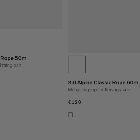
y Rope 50m
ättring och
8.0 Alpine Classic Rope 60m
Mångsidig rep för flervägsturer.
€120
€120