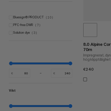
bluesign® PRODUCT
(
10
)
PFC-free DWR
(
7
)
Solution dye
(
3
)
8.0 Alpine Co
70m
Impregnerat, dy
hög klipptålighet
€240
€240
€
€
Vikt