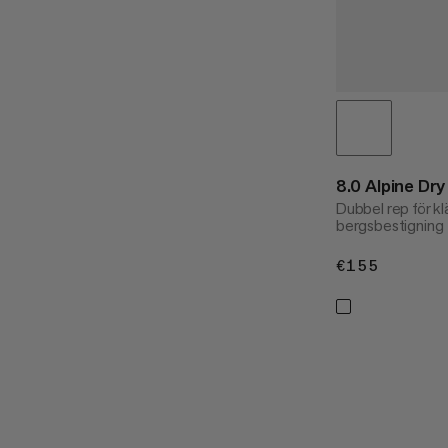
8.0 Alpine Dr
Dubbel rep för kl
bergsbestigning
€155
€155