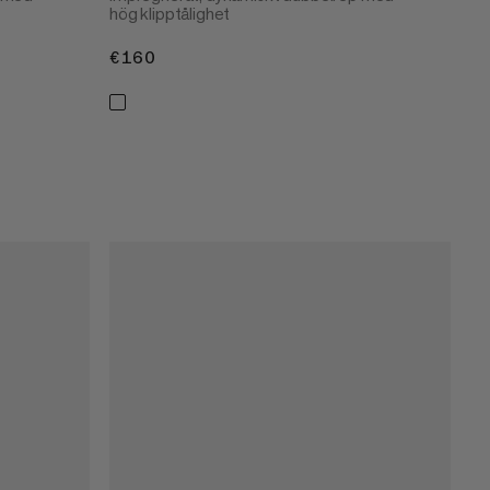
hög klipptålighet
€160
€160