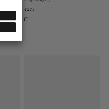
p med
€175
€175