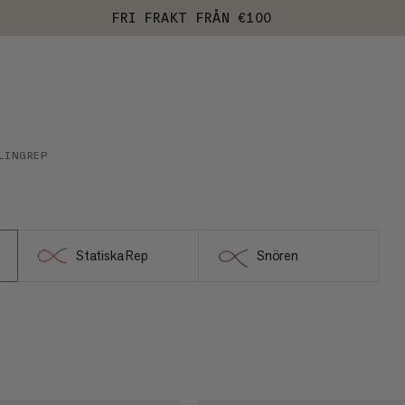
FRI FRAKT FRÅN €100
LINGREP
Statiska Rep
Snören