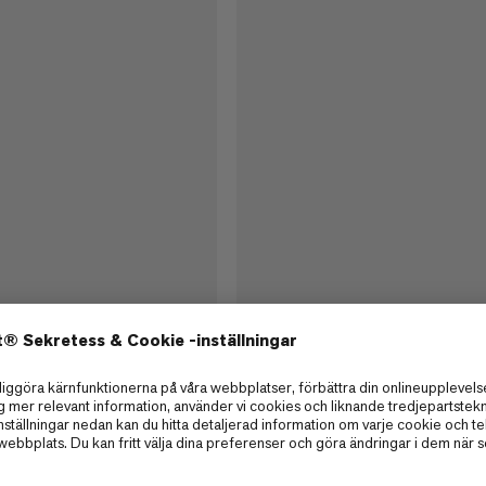
8.0 Alpine Core Protect Dry
60m