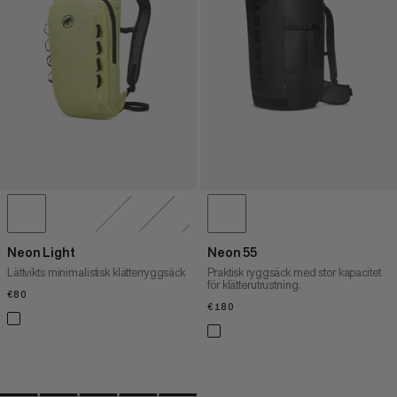
PRIS HÖG TILL LÅG
VAD ÄR NYTT
BETYG
Neon Light
Neon 55
Lättvikts minimalistisk klätterryggsäck
Praktisk ryggsäck med stor kapacitet
för klätterutrustning.
€80
€80
€180
€180