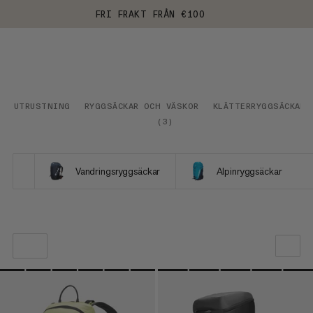
FRI FRAKT FRÅN €100
UTRUSTNING
RYGGSÄCKAR OCH VÄSKOR
KLÄTTERRYGGSÄCKAR
(
3
)
Vandringsryggsäckar
Alpinryggsäckar
VÅR REKOMMENDATION
PRIS LÅGT TILL HÖGT