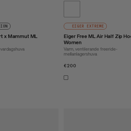
TION
EIGER EXTREME
rt x Mammut ML
Eiger Free ML Air Half Zip Ho
Women
 vardagshuva
Varm, ventilerande freeride-
mellanlagershuva
€200
€200