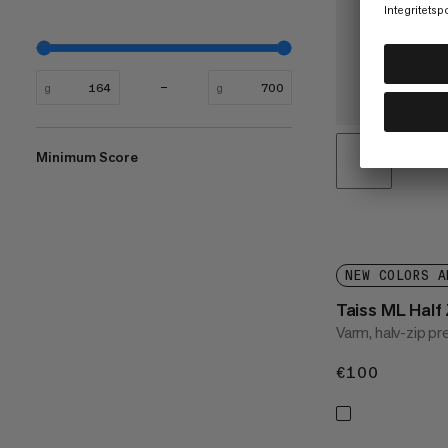
g
g
Minimum Score
NEW COLORS A
Taiss ML Half 
Varm, halv-zip p
€100
€100