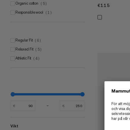
Organic cotton
(
5
)
€115
€115
Responsible wool
(
1
)
Regular Fit
(
6
)
Relaxed Fit
(
5
)
Athletic Fit
(
4
)
€
€
Vikt