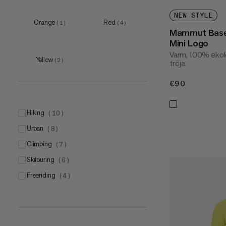
NEW STYLE
Orange
Red
(
1
)
(
4
)
Mammut Base
Mini Logo
Varm, 100% ekol
Yellow
(
2
)
tröja
€90
€90
hiking
(
10
)
urban
(
8
)
climbing
(
7
)
skitouring
(
6
)
freeriding
(
4
)