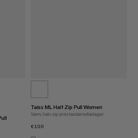
Taiss ML Half Zip Pull Women
Varm, halv-zip prestandamellanlager
ull
€100
€100