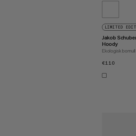
LIMITED EDI
Jakob Schube
Hoody
Ekologisk bomull
€110
€110