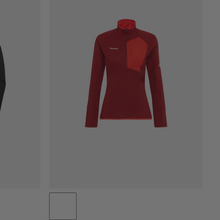
PRIS LÅGT TILL HÖGT
PRIS HÖG TILL LÅG
VAD ÄR NYTT
BETYG