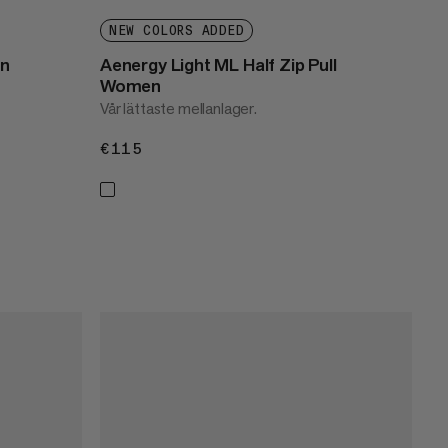
NEW COLORS ADDED
n
Aenergy Light ML Half Zip Pull
Women
Vår lättaste mellanlager.
€115
€115