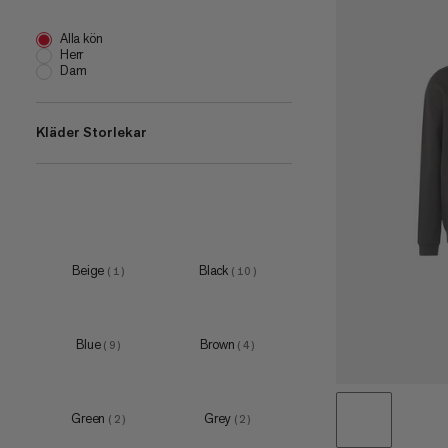
Alla kön
Herr
Dam
Kläder Storlekar
XS
(
5
)
S
(
13
)
M
(
15
)
Beige
Black
(
1
)
(
10
)
L
(
13
)
XL
(
13
)
Blue
Brown
(
9
)
(
4
)
XXL
(
9
)
3XL
(
3
)
Green
Grey
(
2
)
(
2
)