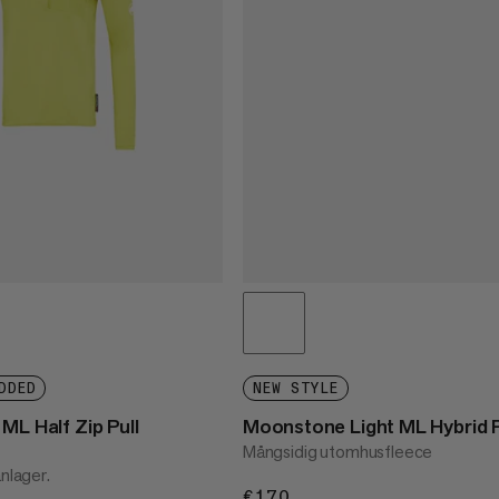
DDED
NEW STYLE
ML Half Zip Pull
Moonstone Light ML Hybrid P
Mångsidig utomhusfleece
anlager.
€170
€170