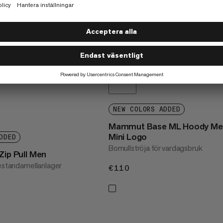
NEW COLORS ADDED
Mammut Base ML Hoody Me
Mini Logo
DDED
Bomullströja för vardagsbruk
Zip Pull Men
restandamellanlager
€110
€110