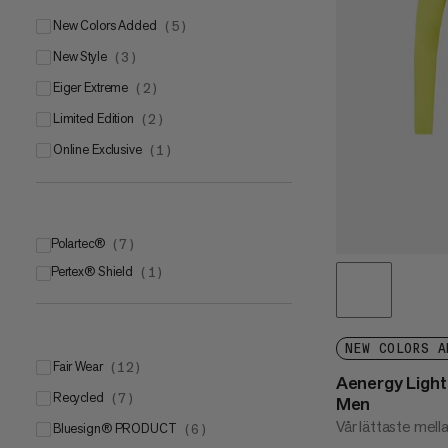
New Colors Added
(
5
)
New Style
(
3
)
Eiger Extreme
(
2
)
Limited Edition
(
2
)
Online Exclusive
(
1
)
Polartec®
(
7
)
Pertex® Shield
Polartec® Alpha®
(
1
)
(
2
)
Polartec® Power GridTM
(
2
)
Polartec® Power Stretch®
(
2
)
NEW COLORS A
Polartec® Classic
(
1
)
Fair Wear
(
12
)
Aenergy Light 
Recycled
(
7
)
Men
Vår lättaste mell
bluesign® PRODUCT
(
6
)