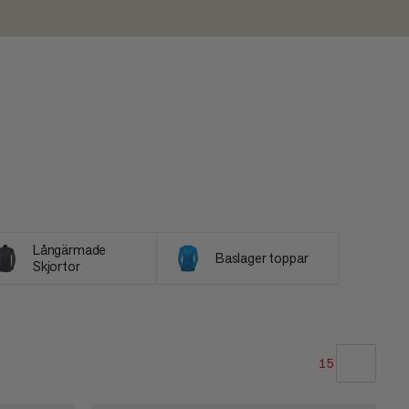
Långärmade
Baslager toppar
Skjortor
15
VÅR REKOMMENDATION