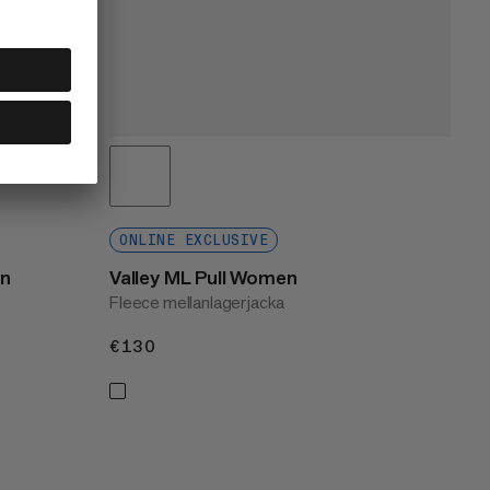
ONLINE EXCLUSIVE
n
Valley ML Pull Women
Fleece mellanlagerjacka
€130
€130