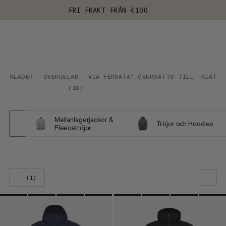
FRI FRAKT FRÅN €100
KLÄDER
ÖVERDELAR
VIA FERRATA" ÖVERSÄTTS TILL "KLÄTTE
(
18
)
Mellanlagerjackor &
Tröjor och Hoodies
Fleecetröjor
(1)
VÅR REKOMMENDATION
PRIS LÅGT TILL HÖGT