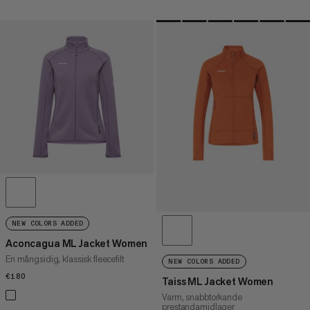
NEW COLORS ADDED
Aconcagua ML Jacket Women
En mångsidig, klassisk fleecefilt
NEW COLORS ADDED
€180
€180
Taiss ML Jacket Women
Varm, snabbtorkande
prestandamidlager