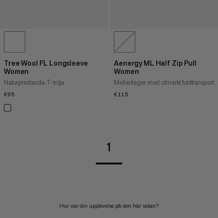
Tree Wool FL Longsleeve
Aenergy ML Half Zip Pull
Women
Women
Naturprestanda T-tröja
Mellanlager med utmärkt fukttransport
€95
€95
€115
€115
1
Hur var din upplevelse på den här sidan?