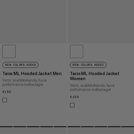
NEW COLORS ADDED
NEW COLORS ADDED
Taiss ML Hooded Jacket Men
Taiss ML Hooded Jacket
Women
Varm, snabbtorkande, huva
performance mellanlager
Varm, snabbtorkande, huva
performance mellanlager
€150
€150
€150
€150