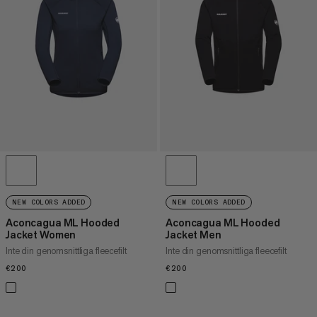
PRIS HÖG TILL LÅG
VAD ÄR NYTT
BETYG
NEW COLORS ADDED
NEW COLORS ADDED
Aconcagua ML Hooded
Aconcagua ML Hooded
Jacket Women
Jacket Men
Inte din genomsnittliga fleecefilt
Inte din genomsnittliga fleecefilt
€200
€200
€200
€200