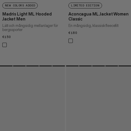
NEW COLORS ADDED
LIMITED EDITION
Madris Light ML Hooded
Aconcagua ML Jacket Women
Jacket Men
Classic
Lätt och mångsidig mellanlager för
En mångsidig, klassisk fleecefilt
bergssporter
€180
€180
€150
€150