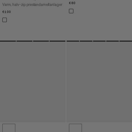
€80
€80
Varm, halv-zip prestandamellanlager
€100
€100