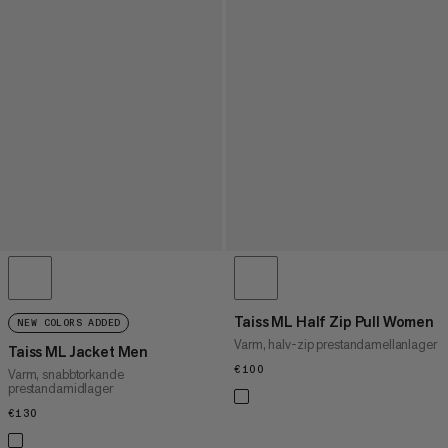
Taiss ML Half Zip Pull Women
NEW COLORS ADDED
Varm, halv-zip prestandamellanlager
Taiss ML Jacket Men
€100
€100
Varm, snabbtorkande
prestandamidlager
€130
€130