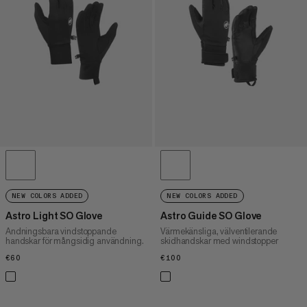
PRIS HÖG TILL LÅG
VAD ÄR NYTT
BETYG
NEW COLORS ADDED
NEW COLORS ADDED
Astro Light SO Glove
Astro Guide SO Glove
Andningsbara vindstoppande
Värmekänsliga, välventilerande
handskar för mångsidig användning.
skidhandskar med windstopper
€60
€60
€100
€100