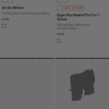
Arctic Mitten
EIGER EXTREME
Fullt utrustad vante för bergsklättring
Eiger Nordwand Pro 2 in 1
Glove
€150
€150
Mångsidiga, tvåkammar-
bergshandskar
€220
€220