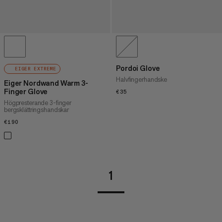
Pordoi Glove
EIGER EXTREME
Halvfingerhandske
Eiger Nordwand Warm 3-
Finger Glove
€35
€35
Högpresterande 3-finger
bergsklättringshandskar
€190
€190
1