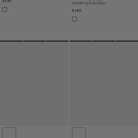
€190
€190
isklättringshandskar
€140
€140