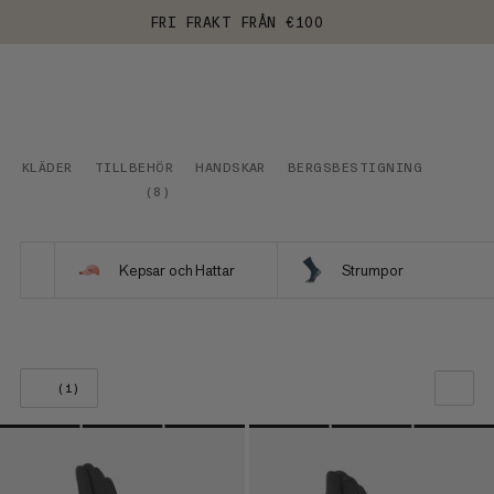
FRI FRAKT FRÅN €100
KLÄDER
TILLBEHÖR
HANDSKAR
BERGSBESTIGNING
(
8
)
Kepsar och Hattar
Strumpor
(1)
VÅR REKOMMENDATION
PRIS LÅGT TILL HÖGT