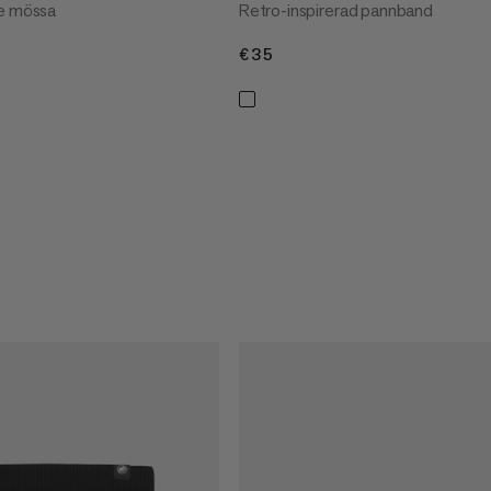
de mössa
Retro-inspirerad pannband
€35
€35