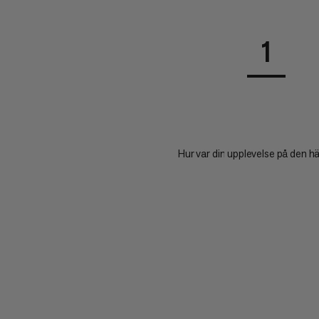
1
Hur var din upplevelse på den h