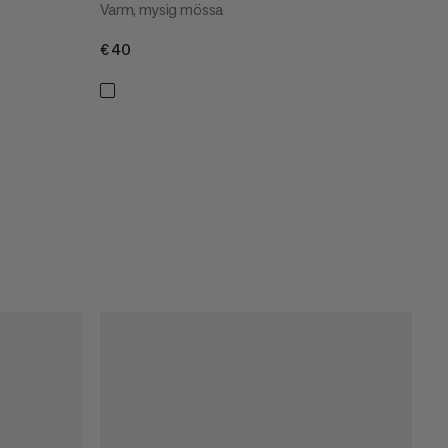
Varm, mysig mössa
€40
€40