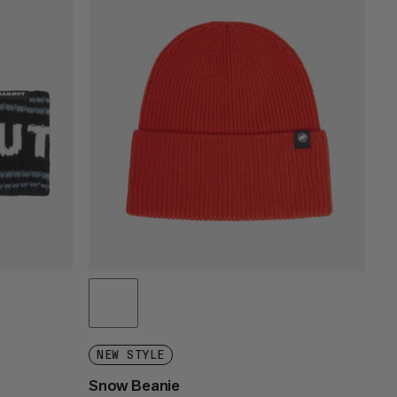
PRIS LÅGT TILL HÖGT
PRIS HÖG TILL LÅG
VAD ÄR NYTT
BETYG
NEW STYLE
Snow Beanie