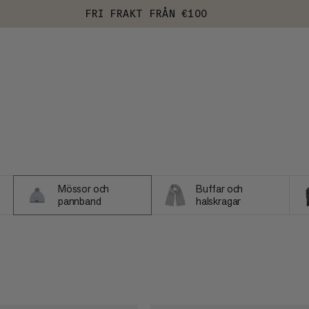
FRI FRAKT FRÅN €100
Mössor och
Buffar och
pannband
halskragar