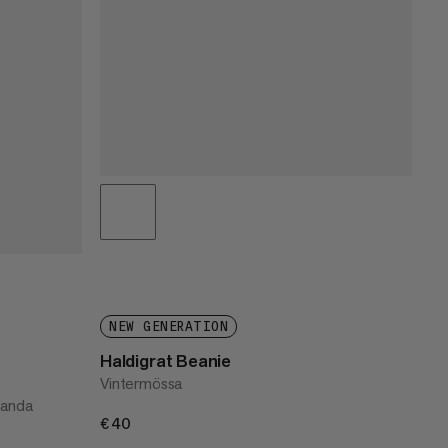
NEW GENERATION
Haldigrat Beanie
Vintermössa
tanda
€40
€40