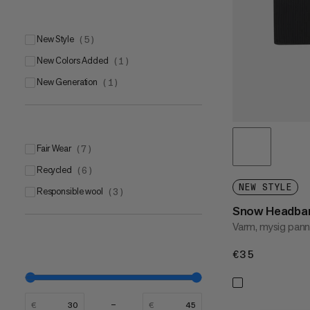
New Style
(
5
)
New Colors Added
(
1
)
New Generation
(
1
)
Fair Wear
(
7
)
Recycled
(
6
)
NEW STYLE
Responsible wool
(
3
)
Snow Headba
Varm, mysig pan
€35
€35
€
€