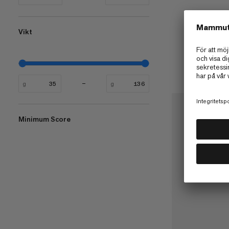
Vikt
g
g
Minimum Score