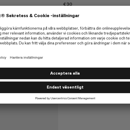
€30
€30