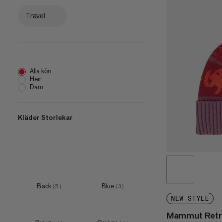
Travel
Alla kön
Herr
Dam
Kläder Storlekar
one size
(
7
)
Black
Blue
(
5
)
(
3
)
NEW STYLE
Mammut Retr