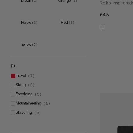
Brown
Orange
(
1
)
(
1
)
Retro-inspirera
€45
€45
Purple
Red
(
3
)
(
6
)
Yellow
(
2
)
(1)
travel
(
7
)
skiing
(
6
)
freeriding
(
5
)
mountaineering
(
5
)
skitouring
(
5
)